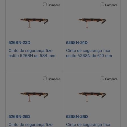
Activating this element will cause content on the page to b
Activating this el
Compare
Compare
product number 5268N-23D
product number 5268N-24D
5268N-23D
5268N-24D
Cinto de segurança fixo
Cinto de segurança fixo
estilo 5268N de 584 mm
estilo 5268N de 610 mm
Activating this element will cause content on the page to b
Activating this el
Compare
Compare
product number 5268N-25D
product number 5268N-26D
5268N-25D
5268N-26D
Cinto de segurança fixo
Cinto de segurança fixo