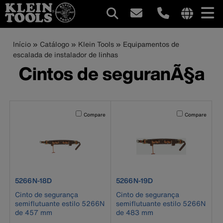
Navegação
Internationa
site
Trilha
Pular
Início
Catálogo
Klein Tools
Equipamentos de
principal
links
para
escalada de instalador de linhas
de
menu
o
Cintos de seguranÃ§a
conteúdo
navegação
principal
Activating this element will cause content on the page to b
Activating this el
Compare
Compare
product number 5266N-18D
product number 5266N-19D
5266N-18D
5266N-19D
Cinto de segurança
Cinto de segurança
semiflutuante estilo 5266N
semiflutuante estilo 5266N
de 457 mm
de 483 mm