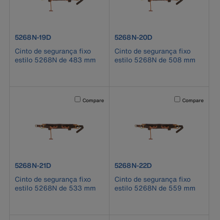
product number 5268N-19D
product number 5268N-20D
5268N-19D
5268N-20D
Cinto de segurança fixo
Cinto de segurança fixo
estilo 5268N de 483 mm
estilo 5268N de 508 mm
Activating this element will cause content on the page to b
Activating this el
Compare
Compare
product number 5268N-21D
product number 5268N-22D
5268N-21D
5268N-22D
Cinto de segurança fixo
Cinto de segurança fixo
estilo 5268N de 533 mm
estilo 5268N de 559 mm