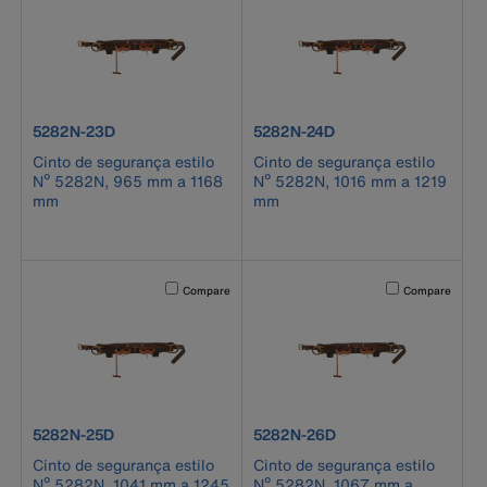
product number 5282N-23D
product number 5282N-24D
5282N-23D
5282N-24D
Cinto de segurança estilo
Cinto de segurança estilo
Nº 5282N, 965 mm a 1168
Nº 5282N, 1016 mm a 1219
mm
mm
Activating this element will cause content on the page to b
Activating this el
Compare
Compare
product number 5282N-25D
product number 5282N-26D
5282N-25D
5282N-26D
Cinto de segurança estilo
Cinto de segurança estilo
Nº 5282N, 1041 mm a 1245
Nº 5282N, 1067 mm a