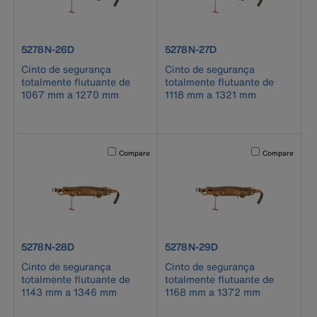
product number 5278N-26D
product number 5278N-27D
5278N-26D
5278N-27D
Cinto de segurança
Cinto de segurança
totalmente flutuante de
totalmente flutuante de
1067 mm a 1270 mm
1118 mm a 1321 mm
Activating this element will cause content on the page to b
Activating this el
Compare
Compare
product number 5278N-28D
product number 5278N-29D
5278N-28D
5278N-29D
Cinto de segurança
Cinto de segurança
totalmente flutuante de
totalmente flutuante de
1143 mm a 1346 mm
1168 mm a 1372 mm