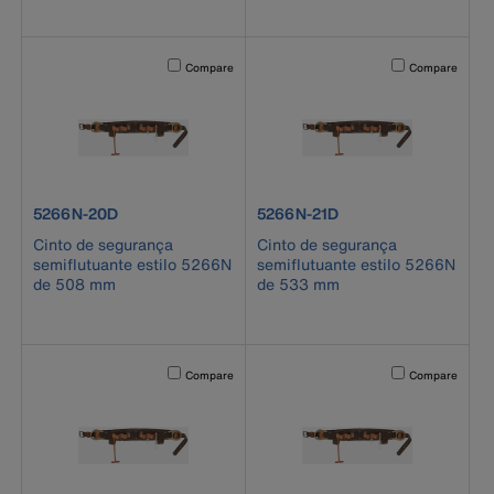
Activating this element will cause content on the page to b
Activating this el
Compare
Compare
product number 5266N-20D
product number 5266N-21D
5266N-20D
5266N-21D
Cinto de segurança
Cinto de segurança
semiflutuante estilo 5266N
semiflutuante estilo 5266N
de 508 mm
de 533 mm
Activating this element will cause content on the page to b
Activating this el
Compare
Compare