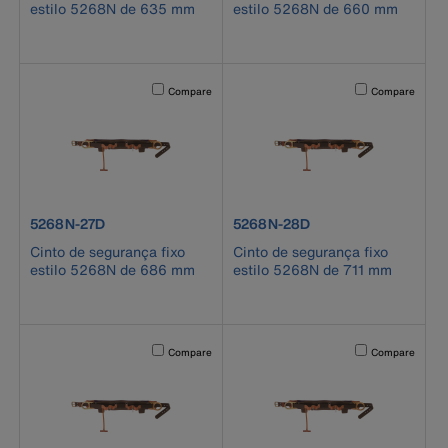
estilo 5268N de 635 mm
estilo 5268N de 660 mm
Activating this element will cause content on the page to b
Activating this el
Compare
Compare
product number 5268N-27D
product number 5268N-28D
5268N-27D
5268N-28D
Cinto de segurança fixo
Cinto de segurança fixo
estilo 5268N de 686 mm
estilo 5268N de 711 mm
Activating this element will cause content on the page to b
Activating this el
Compare
Compare