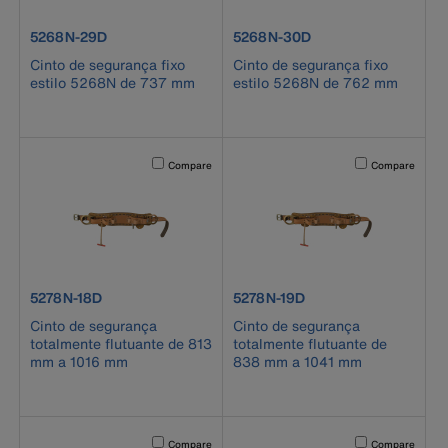
product number 5268N-29D
product number 5268N-30D
5268N-29D
5268N-30D
Cinto de segurança fixo
Cinto de segurança fixo
estilo 5268N de 737 mm
estilo 5268N de 762 mm
Activating this element will cause content on the page to b
Activating this el
Compare
Compare
product number 5278N-18D
product number 5278N-19D
5278N-18D
5278N-19D
Cinto de segurança
Cinto de segurança
totalmente flutuante de 813
totalmente flutuante de
mm a 1016 mm
838 mm a 1041 mm
Activating this element will cause content on the page to b
Activating this el
Compare
Compare