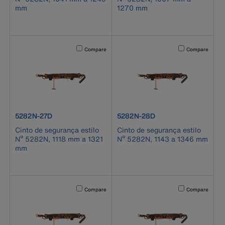
mm
1270 mm
Activating this element will cause content on the page to b
Activating this el
Compare
Compare
product number 5282N-27D
product number 5282N-28D
5282N-27D
5282N-28D
Cinto de segurança estilo
Cinto de segurança estilo
Nº 5282N, 1118 mm a 1321
Nº 5282N, 1143 a 1346 mm
mm
Activating this element will cause content on the page to b
Activating this el
Compare
Compare