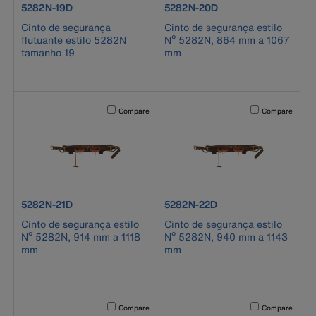
product number 5282N-19D
product number 5282N-20D
5282N-19D
5282N-20D
Cinto de segurança
Cinto de segurança estilo
flutuante estilo 5282N
Nº 5282N, 864 mm a 1067
tamanho 19
mm
Activating this element will cause content on the page to b
Activating this el
Compare
Compare
product number 5282N-21D
product number 5282N-22D
5282N-21D
5282N-22D
Cinto de segurança estilo
Cinto de segurança estilo
Nº 5282N, 914 mm a 1118
Nº 5282N, 940 mm a 1143
mm
mm
Activating this element will cause content on the page to b
Activating this el
Compare
Compare