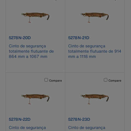
product number 5278N-20D
product number 5278N-21D
5278N-20D
5278N-21D
Cinto de segurança
Cinto de segurança
totalmente flutuante de
totalmente flutuante de 914
864 mm a 1067 mm
mm a 1118 mm
Activating this element will cause content on the page to b
Activating this el
Compare
Compare
product number 5278N-22D
product number 5278N-23D
5278N-22D
5278N-23D
Cinto de segurança
Cinto de segurança