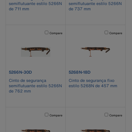
semiflutuante estilo 5266N
semiflutuante estilo 5266N
de 711 mm
de 737 mm
Activating this element will cause content on the page to b
Activating this el
Compare
Compare
product number 5266N-30D
product number 5268N-18D
5266N-30D
5268N-18D
Cinto de segurança
Cinto de segurança fixo
semiflutuante estilo 5266N
estilo 5268N de 457 mm
de 762 mm
Activating this element will cause content on the page to b
Activating this el
Compare
Compare