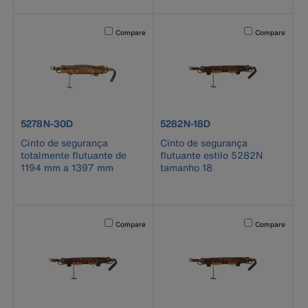
Activating this element will cause content on the page to b
Activating this el
Compare
Compare
product number 5278N-30D
product number 5282N-18D
5278N-30D
5282N-18D
Cinto de segurança
Cinto de segurança
totalmente flutuante de
flutuante estilo 5282N
1194 mm a 1397 mm
tamanho 18
Activating this element will cause content on the page to b
Activating this el
Compare
Compare