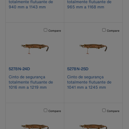
totalmente flutuante de
totalmente flutuante de
940 mm a 1143 mm
965 mm a 1168 mm
Activating this element will cause content on the page to b
Activating this el
Compare
Compare
product number 5278N-24D
product number 5278N-25D
5278N-24D
5278N-25D
Cinto de segurança
Cinto de segurança
totalmente flutuante de
totalmente flutuante de
1016 mm a 1219 mm
1041 mm a 1245 mm
Activating this element will cause content on the page to b
Activating this el
Compare
Compare