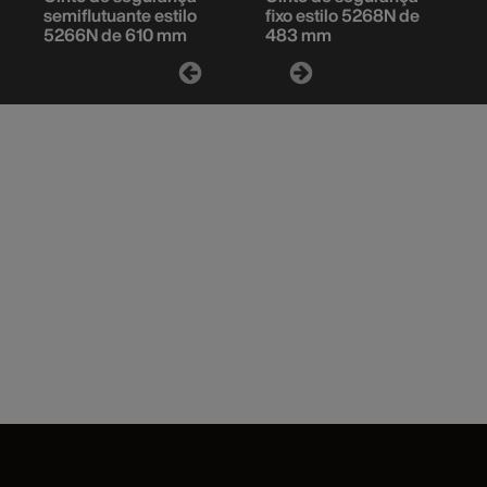
semiflutuante estilo
fixo estilo 5268N de
5266N de 610 mm
483 mm