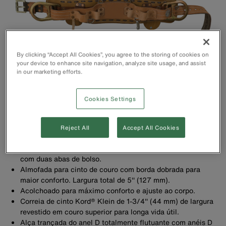
By clicking “Accept All Cookies”, you agree to the storing of cookies on
your device to enhance site navigation, analyze site usage, and assist
in our marketing efforts.
Cookies Settings
Reject All
Accept All Cookies
Suporte acolchoado para cinto de couro látego é costurado
com duas abas de bolso.
Almofada para cinto de couro com borda dobrada para
maior conforto. Largura total de 5'' (127 mm).
Acolchoado para máximo conforto e ajuste ao corpo.
Correia de cinto Kord® Klein de 1-3/4'' (44 mm) de largura
revestido em couro superior para longa vida útil.
Alça trançada do anel D totalmente flutuante com anéis D