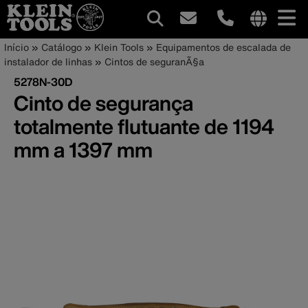
Navegação
Internationa
Trilha
Pular
Início
Catálogo
Klein Tools
Equipamentos de escalada de
site
para
instalador de linhas
Cintos de seguranÃ§a
principal
de
links
o
5278N-30D
menu
conteúdo
navegação
Cinto de segurança
principal
totalmente flutuante de 1194
mm a 1397 mm