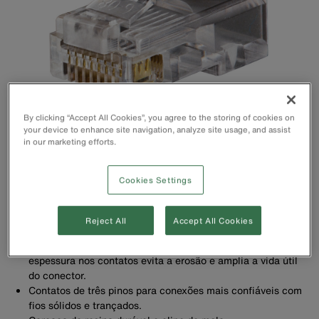
By clicking “Accept All Cookies”, you agree to the storing of cookies on
your device to enhance site navigation, analyze site usage, and assist
in our marketing efforts.
Cookies Settings
Reject All
Accept All Cookies
O revestimento folheado a ouro de 50 micropolegadas de
espessura nos contatos evita a erosão e amplia a vida útil
do conector.
Contatos de três pinos para conexões mais confiáveis com
fios sólidos e trançados.