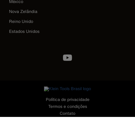
México
Nova Zelândia
Reino Unido
Estados Unidos
Image
Política de privacidade
Termos e condições
Contato
©2026 Klein Tools, Inc. • Todos os Direitos Reservados
CONTATO - TELEFONES