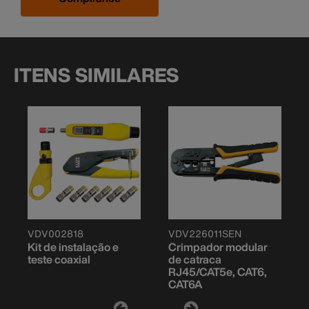
ITENS SIMILARES
VDV002818
VDV226011SEN
Kit de instalação e
Crimpador modular
teste coaxial
de catraca
RJ45/CAT5e, CAT6,
CAT6A