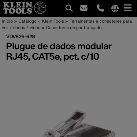
Navegação
Internationa
Trilha
Pular
Início
Catálogo
Klein Tools
Ferramentas e conectores para
site
para
voz / dados / vídeo
Conectores de par trançado
principal
de
links
o
VDV826-628
menu
conteúdo
navegação
Plugue de dados modular
principal
RJ45, CAT5e, pct. c/10