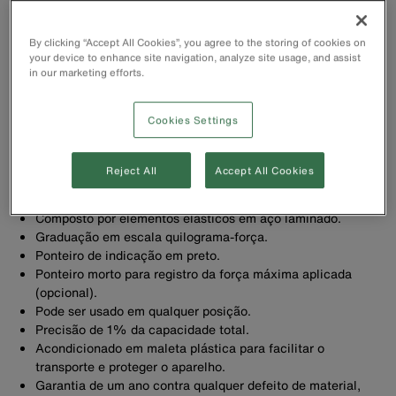
By clicking “Accept All Cookies”, you agree to the storing of cookies on
your device to enhance site navigation, analyze site usage, and assist
in our marketing efforts.
Cookies Settings
Reject All
Accept All Cookies
Capacidade de 3000 kgf.
Portátil, fabricado em alumínio.
Composto por elementos elásticos em aço laminado.
Graduação em escala quilograma-força.
Ponteiro de indicação em preto.
Ponteiro morto para registro da força máxima aplicada
(opcional).
Pode ser usado em qualquer posição.
Precisão de 1% da capacidade total.
Acondicionado em maleta plástica para facilitar o
transporte e proteger o aparelho.
Garantia de um ano contra qualquer defeito de material,