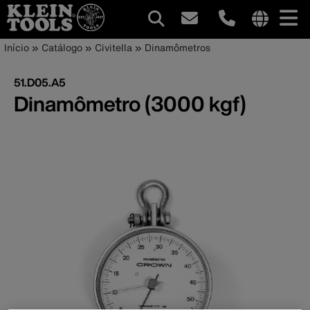
Navegação
Internationa
Trilha
Pular
Início
Catálogo
Civitella
Dinamômetros
site
para
principal
de
links
o
51.D05.A5
menu
conteúdo
navegação
Dinamômetro (3000 kgf)
principal