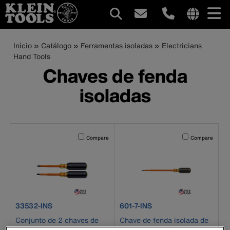
Navegação
Internationa
site
Trilha
Pular
Início
Catálogo
Ferramentas isoladas
Electricians
principal
links
para
Hand Tools
de
menu
o
Chaves de fenda
conteúdo
navegação
isoladas
principal
Activating this element will cause content on the page to b
Activating this el
Compare
Compare
product number 33532-INS
product number 601-7-INS
33532-INS
601-7-INS
Conjunto de 2 chaves de
Chave de fenda isolada de
fenda isoladas de 4”
ponta reta de 4,8 mm - 178