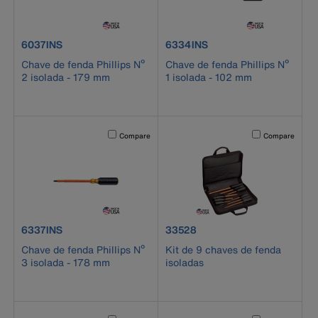
product number 6037INS
product number 6334INS
6037INS
6334INS
Chave de fenda Phillips Nº
Chave de fenda Phillips Nº
2 isolada - 179 mm
1 isolada - 102 mm
Activating this element will cause content on the page to b
Activating this el
Compare
Compare
product number 6337INS
product number 33528
6337INS
33528
Chave de fenda Phillips Nº
Kit de 9 chaves de fenda
3 isolada - 178 mm
isoladas
Activating this element will cause content on the page to b
Activating this el