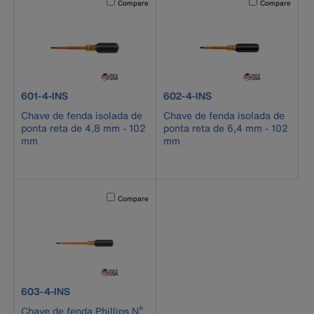
Compare
Compare
product number 601-4-INS
product number 602-4-INS
601-4-INS
602-4-INS
Chave de fenda isolada de
Chave de fenda isolada de
ponta reta de 4,8 mm - 102
ponta reta de 6,4 mm - 102
mm
mm
Activating this element will cause content on the page to b
Compare
product number 603-4-INS
603-4-INS
Chave de fenda Phillips Nº