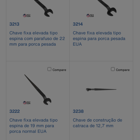
product number 3213
product number 3214
3213
3214
Chave fixa elevada tipo
Chave fixa elevada tipo
espina com parafuso de 22
espina para porca pesada
mm para porca pesada
EUA
Activating this element will cause content on the page to b
Activating this el
Compare
Compare
product number 3222
product number 3238
3222
3238
Chave fixa elevada tipo
Chave de construção de
espina de 19 mm para
catraca de 12,7 mm
porca normal EUA