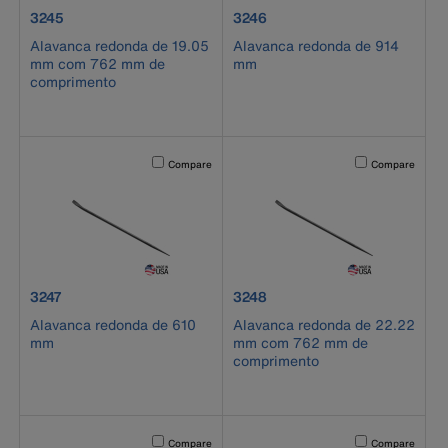
product number 3245
product number 3246
3245
3246
Alavanca redonda de 19.05
Alavanca redonda de 914
mm com 762 mm de
mm
comprimento
Activating this element will cause content on the page to b
Activating this el
Compare
Compare
product number 3247
product number 3248
3247
3248
Alavanca redonda de 610
Alavanca redonda de 22.22
mm
mm com 762 mm de
comprimento
Activating this element will cause content on the page to b
Activating this el
Compare
Compare