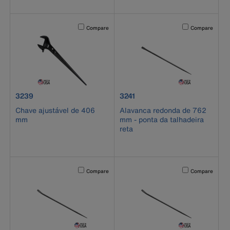
Activating this element will cause content on the page to b
Activating this el
Compare
Compare
product number 3239
product number 3241
3239
3241
Chave ajustável de 406
Alavanca redonda de 762
mm
mm - ponta da talhadeira
reta
Activating this element will cause content on the page to b
Activating this el
Compare
Compare