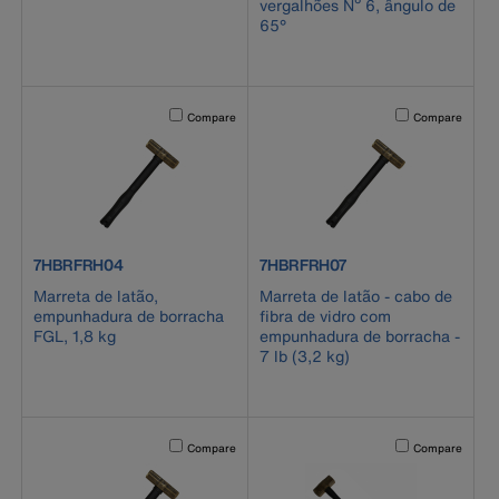
vergalhões Nº 6, ângulo de
65°
Activating this element will cause content on the page to b
Activating this el
Compare
Compare
product number 7HBRFRH04
product number 7HBRFRH07
7HBRFRH04
7HBRFRH07
Marreta de latão,
Marreta de latão - cabo de
empunhadura de borracha
fibra de vidro com
FGL, 1,8 kg
empunhadura de borracha -
7 lb (3,2 kg)
Activating this element will cause content on the page to b
Activating this el
Compare
Compare