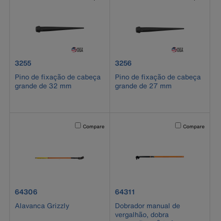
product number 3255
product number 3256
3255
3256
Pino de fixação de cabeça
Pino de fixação de cabeça
grande de 32 mm
grande de 27 mm
Activating this element will cause content on the page to b
Activating this el
Compare
Compare
product number 64306
product number 64311
64306
64311
Alavanca Grizzly
Dobrador manual de
vergalhão, dobra