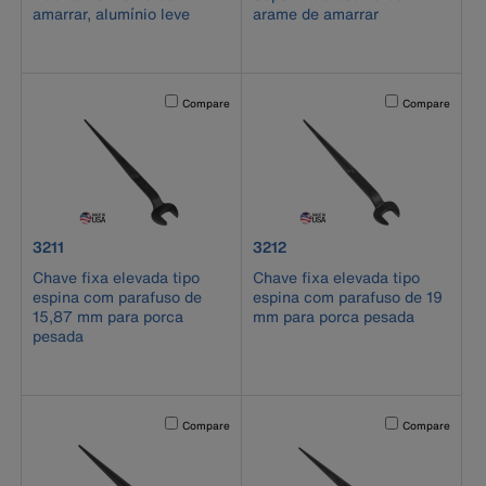
amarrar, alumínio leve
arame de amarrar
Activating this element will cause content on the page to b
Activating this el
Compare
Compare
product number 3211
product number 3212
3211
3212
Chave fixa elevada tipo
Chave fixa elevada tipo
espina com parafuso de
espina com parafuso de 19
15,87 mm para porca
mm para porca pesada
pesada
Activating this element will cause content on the page to b
Activating this el
Compare
Compare