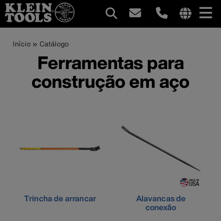
Navegação
Internationa
site
Trilha
Pular
Início
Catálogo
principal
links
para
Ferramentas para
de
menu
o
construção em aço
conteúdo
navegação
principal
Trincha de arrancar
Alavancas de
conexão