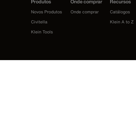
Produtos
Onde comprar
Recursos
Novos Produtos
Onde comprar
Catálogos
Civitella
Klein A to Z
Klein Tools