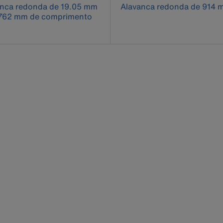
anca redonda de 19.05 mm
Alavanca redonda de 914 
762 mm de comprimento
cause content on the page to be updated.