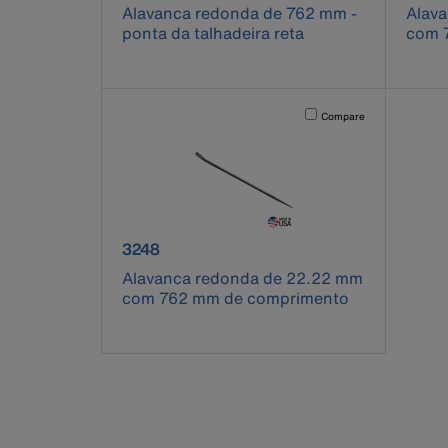
Alavanca redonda de 762 mm -
Alav
ponta da talhadeira reta
com 
Activating this element will 
Compare
product number 3248
3248
Alavanca redonda de 22.22 mm
com 762 mm de comprimento