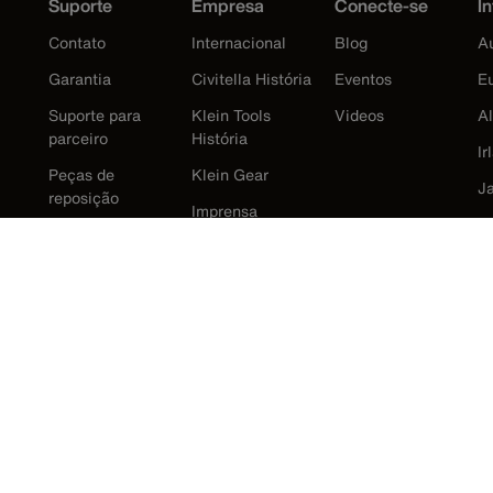
Suporte
Empresa
Conecte-se
In
Contato
Internacional
Blog
Au
Garantia
Civitella História
Eventos
E
Suporte para
Klein Tools
Videos
A
parceiro
História
Ir
Peças de
Klein Gear
J
reposição
Imprensa
K
M
N
R
E