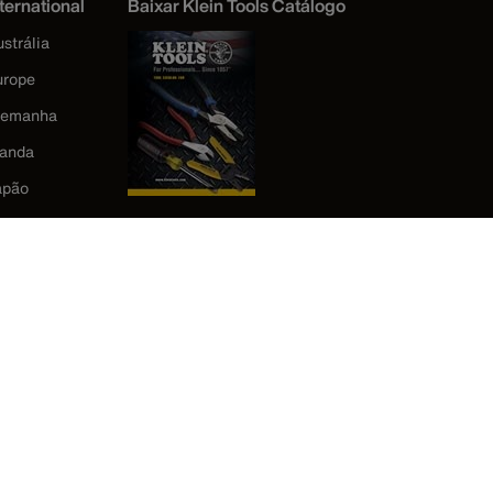
ternational
Baixar Klein Tools Catálogo
strália
urope
lemanha
landa
apão
orea
éxico
ova Zelândia
eino Unido
stados Unidos