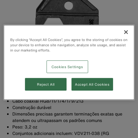
By clicking “Accept All Cookies”, you agree to the storing of cookies on
your device to enhance site navigation, analyze site usage, and assist
in our marketing efforts.
Cookies Settings
Reject All
Accept All Cookies
Cabo coaxial RG8/11/174/179/213
Construção durável
Dimensões precisas garantem terminações exatas que
atendem ou ultrapassam os padrões comuns
Peso: 3,2 oz
Conjuntos adicionais incluem: VDV211-038 (RG