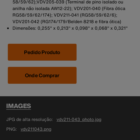
58/59/62);VDV205-039 (Terminal de pino isolado ou
anilha não isolada AW12-22); VDV201-040 (Fibra ótica
RG58/59/62/174); VDV211-041 (RG58/59/62/6);
VDV201-042 (RG174/179/Belden 8218 e fibra ótica)
Dimensões: 0,255'' x 0,213'' x 0,098'' x 0,068'' x 0,321''
Pedido Produto
Onde Comprar
IMAGES
JPG de alta resolução
vdv211-043_photo.jpg
PNG
vdv211043.png