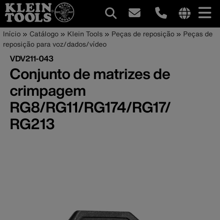
Navegação
Internationa
Trilha
Pular
Início
Catálogo
Klein Tools
Peças de reposição
Peças de
site
para
reposição para voz/dados/vídeo
principal
de
links
o
VDV211-043
menu
conteúdo
navegação
Conjunto de matrizes de
principal
crimpagem
RG8/RG11/RG174/RG17/
RG213