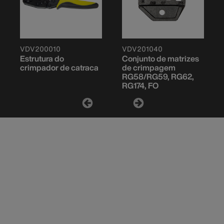
VDV200010
VDV201040
Estrutura do
Conjunto de matrizes
crimpador de catraca
de crimpagem
RG58/RG59, RG62,
RG174, FO