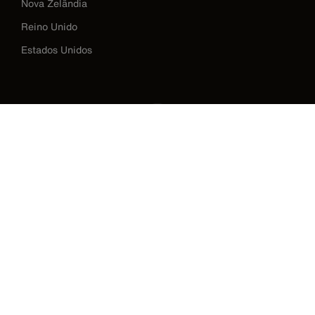
Nova Zelândia
Reino Unido
Estados Unidos
Image
Política de privacidade
Termos e condições
Contato
©2026 Klein Tools, Inc. • Todos os Direitos Reservados
CONTATO - TELEFONES
11 - 3199.4499