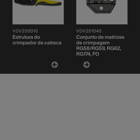
VDV200010
VDV201040
Estrutura do
Conjunto de matrizes
crimpador de catraca
de crimpagem
RG58/RG59, RG62,
RG174, FO