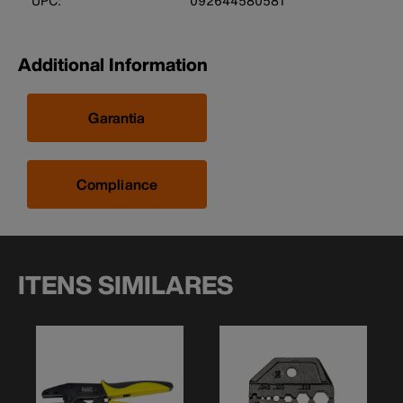
UPC:
092644580581
Additional Information
Garantia
Compliance
ITENS SIMILARES