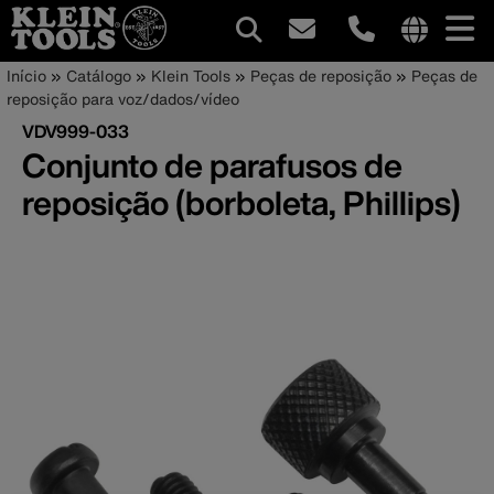
Navegação
Internationa
Trilha
Pular
Início
Catálogo
Klein Tools
Peças de reposição
Peças de
site
para
reposição para voz/dados/vídeo
principal
de
links
o
VDV999-033
menu
conteúdo
navegação
Conjunto de parafusos de
principal
reposição (borboleta, Phillips)