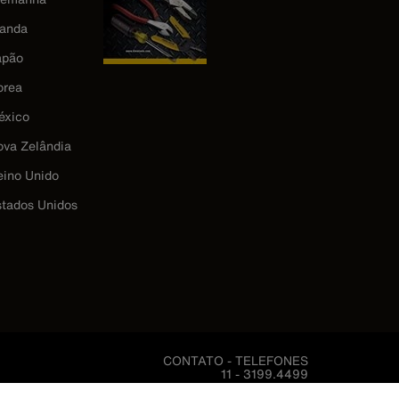
landa
apão
orea
éxico
ova Zelândia
eino Unido
stados Unidos
CONTATO - TELEFONES
11 - 3199.4499