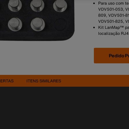
Para uso com te
VDV501-053, V
809, VDV501-8
VDV501-825, V
Kit LanMap™ pa
localização RJ
Pedido P
LERTAS
ITENS SIMILARES