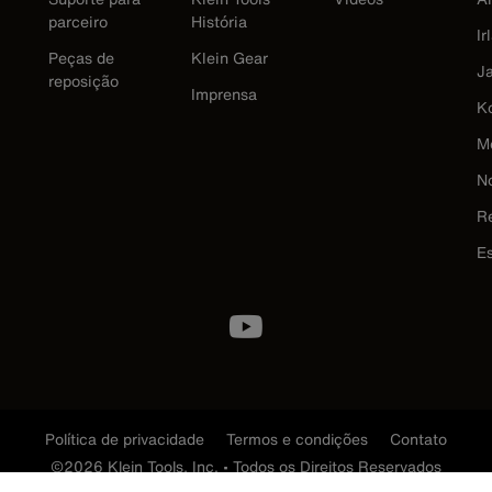
parceiro
História
Ir
Peças de
Klein Gear
J
reposição
Imprensa
K
M
N
R
E
Política de privacidade
Termos e condições
Contato
©2026 Klein Tools, Inc. • Todos os Direitos Reservados