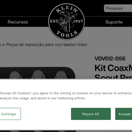
Pesquisa
Recursos
Suporte
Recursos
Suporte
menu
menu
o
Peças de reposição para voz/dados/vídeo
VDV512-056
Kit Coax
Scout Pr
Identifica e map
 “Accept All Cookies”, you agree to the storing of cookies on your device to enhance
19 locais.
analyze site usage, and assist in our marketing efforts.
A forma mais ráp
uma só vez.
 Settings
Reject All
Accept 
Projeto para ser
repetidas.
Remotos numerad