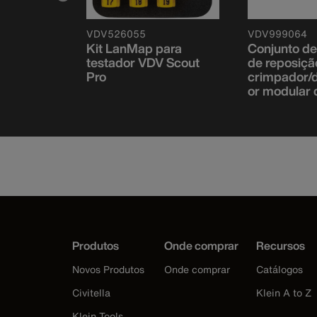
VDV526055
VDV999064
matrizes
Kit LanMap para
Conjunto de
m, RG58,
testador VDV Scout
de reposiçã
 RG62
Pro
crimpador/
or modular 
Produtos
Onde comprar
Recursos
Novos Produtos
Onde comprar
Catálogos
Civitella
Klein A to Z
Klein Tools