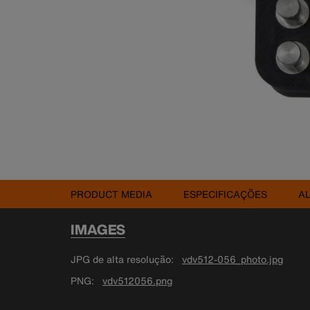
PRODUCT MEDIA
ESPECIFICAÇÕES
A
IMAGES
JPG de alta resolução
vdv512-056_photo.jpg
PNG
vdv512056.png