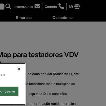
Inscrever-se
Contato
BR
click
click
to
to
International
Empresa
Conecte-se
sign-
learn
site
up
more
links
Empresa
Conecte-
for
about
menu
menu
se
our
contacting
menu
newsletter
Klein
Tools
Brasil
Map para testadores VDV
o
eia infraestrutura de cabo coaxial (conector F), até
 site
ida e eficiente de identificar locais múltiplos de
All Cookies
viço pesado para longa vida útil e conexões
os de 1 a 19 para identificação rápida e precisa.