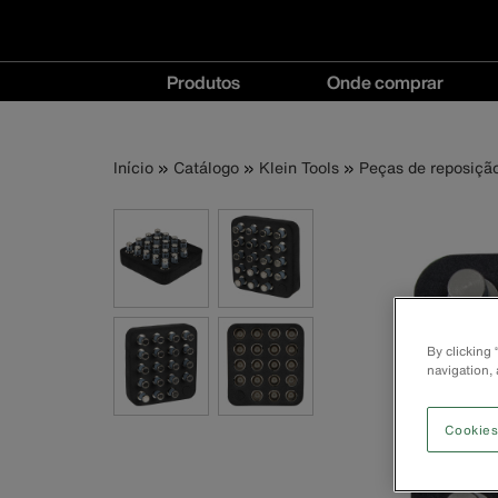
Navegação
Produtos
Onde comprar
principal
Produtos
Onde
menu
comprar
Trilha
Pular
Início
Catálogo
Klein Tools
Peças de reposiçã
menu
para
o
de
conteúdo
principal
navegação
By clicking
navigation, 
Cookies