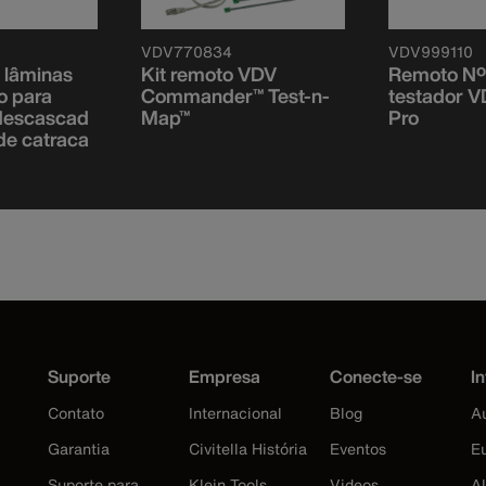
VDV770834
VDV999110
 lâminas
Kit remoto VDV
Remoto Nº 
o para
Commander™ Test-n-
testador V
descascad
Map™
Pro
de catraca
Suporte
Empresa
Conecte-se
In
Contato
Internacional
Blog
Au
Garantia
Civitella História
Eventos
E
Suporte para
Klein Tools
Videos
A