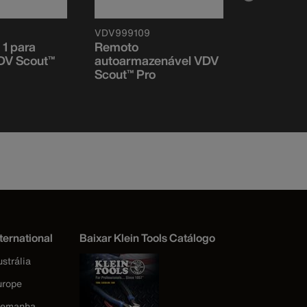
VDV999109
VDV726125
1 para
Remoto
Cabo pont
DV Scout™
autoarmazenável VDV
remotos T
Scout™ Pro
ternational
Baixar Klein Tools Catálogo
strália
urope
lemanha