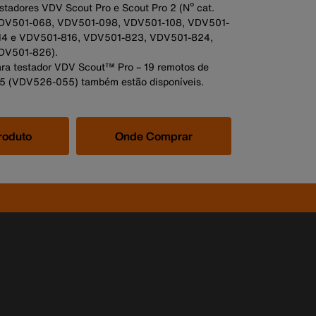
stadores VDV Scout Pro e Scout Pro 2 (Nº cat.
DV501-068, VDV501-098, VDV501-108, VDV501-
14 e VDV501-816, VDV501-823, VDV501-824,
DV501-826).
ra testador VDV Scout™ Pro – 19 remotos de
45 (VDV526-055) também estão disponíveis.
roduto
Onde Comprar