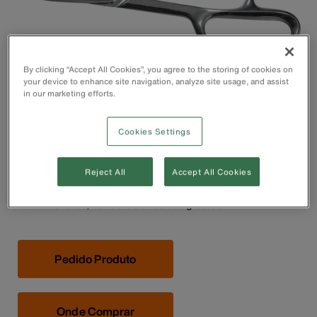
By clicking “Accept All Cookies”, you agree to the storing of cookies on
your device to enhance site navigation, analyze site usage, and assist
in our marketing efforts.
Cookies Settings
O revestimento de níquel-cromo resiste à corrosão e
Reject All
Accept All Cookies
oxidação.
A alta pressão proporciona ação de corte potente para
metais leves, borrachas e tecidos grossos.
Pedido Produto
Onde Comprar