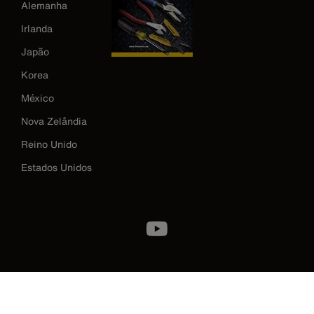
Alemanha
Irlanda
Japão
Korea
México
Nova Zelândia
Reino Unido
Estados Unidos
Image