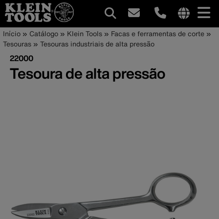
Navegação
Internationa
Trilha
Pular
Início
Catálogo
Klein Tools
Facas e ferramentas de corte
site
para
Tesouras
Tesouras industriais de alta pressão
principal
de
links
o
22000
menu
conteúdo
navegação
Tesoura de alta pressão
principal