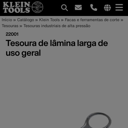
Navegação
Internationa
Trilha
Pular
Início
Catálogo
Klein Tools
Facas e ferramentas de corte
site
para
Tesouras
Tesouras industriais de alta pressão
principal
de
links
o
22001
menu
conteúdo
navegação
Tesoura de lâmina larga de
principal
uso geral