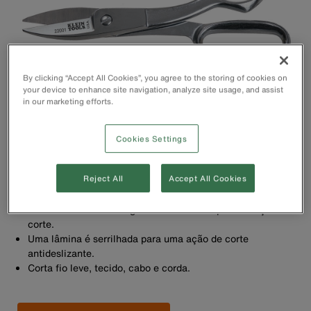
By clicking “Accept All Cookies”, you agree to the storing of cookies on
your device to enhance site navigation, analyze site usage, and assist
in our marketing efforts.
Cookies Settings
Reject All
Accept All Cookies
O revestimento de níquel-cromo resiste à corrosão e
oxidação.
Mordentes curtos e largos fornecem uma potente ação de
corte.
Uma lâmina é serrilhada para uma ação de corte
antideslizante.
Corta fio leve, tecido, cabo e corda.