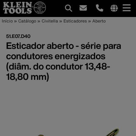
Navegação
Internationa
Trilha
Pular
Início
Catálogo
Civitella
Esticadores
Aberto
site
para
principal
de
links
o
51.E07.D40
menu
conteúdo
navegação
Esticador aberto - série para
principal
condutores energizados
(diâm. do condutor 13,48-
18,80 mm)