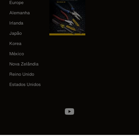
Europe
Alemanha
Irlanda
Japão
Korea
México
Nova Zelândia
Reino Unido
Estados Unidos