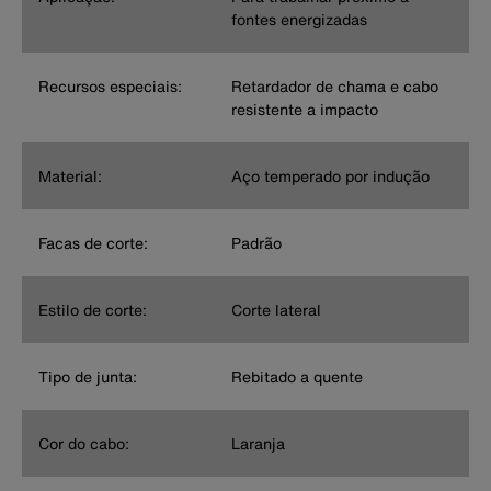
fontes energizadas
Recursos especiais:
Retardador de chama e cabo
resistente a impacto
Material:
Aço temperado por indução
Facas de corte:
Padrão
Estilo de corte:
Corte lateral
Tipo de junta:
Rebitado a quente
Cor do cabo:
Laranja