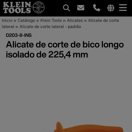
Navegação
Internationa
Trilha
Pular
Início
Catálogo
Klein Tools
Alicates
Alicate de corte
site
para
lateral
Alicate de corte lateral - padrão
principal
de
links
o
D203-8-INS
menu
conteúdo
navegação
Alicate de corte de bico longo
principal
isolado de 225,4 mm