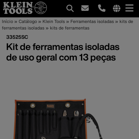
Navegação
Internationa
Trilha
Pular
Início
Catálogo
Klein Tools
Ferramentas isoladas
kits de
site
para
ferramentas isoladas
kits de ferramentas
principal
de
links
o
33525SC
menu
conteúdo
navegação
Kit de ferramentas isoladas
principal
de uso geral com 13 peças