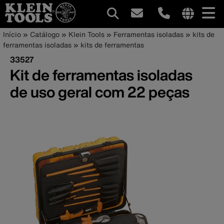
Navegação
Internationa
Trilha
Pular
Início
Catálogo
Klein Tools
Ferramentas isoladas
kits de
site
para
ferramentas isoladas
kits de ferramentas
principal
de
links
o
33527
menu
conteúdo
navegação
Kit de ferramentas isoladas
principal
de uso geral com 22 peças