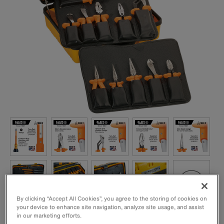
By clicking “Accept All Cookies”, you agree to the storing of cookies on
your device to enhance site navigation, analyze site usage, and assist
Conjunto de 22 ferramentas isoladas com (8) alicates, (9)
in our marketing efforts.