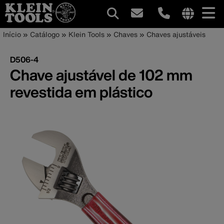
Navegação
Internationa
Trilha
Pular
Início
Catálogo
Klein Tools
Chaves
Chaves ajustáveis
site
para
principal
de
links
o
D506-4
menu
conteúdo
navegação
Chave ajustável de 102 mm
principal
revestida em plástico