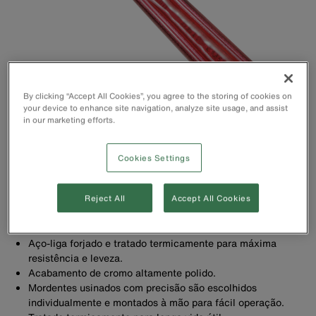
By clicking “Accept All Cookies”, you agree to the storing of cookies on
your device to enhance site navigation, analyze site usage, and assist
in our marketing efforts.
Cookies Settings
Reject All
Accept All Cookies
Cabos revestidos em plástico para maior conforto.
Aço-liga forjado e tratado termicamente para máxima
resistência e leveza.
Acabamento de cromo altamente polido.
Mordentes usinados com precisão são escolhidos
individualmente e montados à mão para fácil operação.