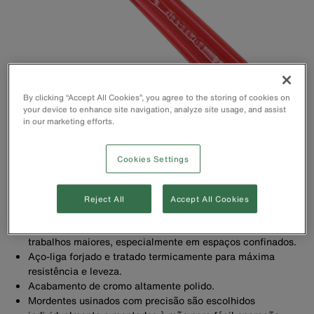
By clicking “Accept All Cookies”, you agree to the storing of cookies on
your device to enhance site navigation, analyze site usage, and assist
in our marketing efforts.
Cookies Settings
Reject All
Accept All Cookies
A capacidade extra permite usar uma chave pequena para
trabalhos maiores, especialmente em espaços confinados.
Aço-liga forjado e tratado termicamente para máxima
resistência e leveza.
Acabamento de cromo altamente polido.
Mordentes usinados com precisão são escolhidos