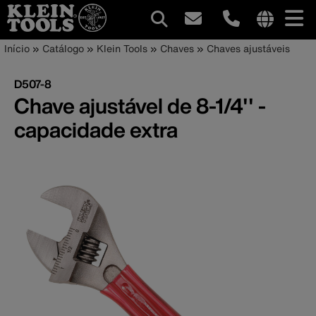
Navegação
Internationa
Trilha
Pular
Início
Catálogo
Klein Tools
Chaves
Chaves ajustáveis
site
para
principal
de
links
o
D507-8
menu
conteúdo
navegação
Chave ajustável de 8-1/4'' -
principal
capacidade extra