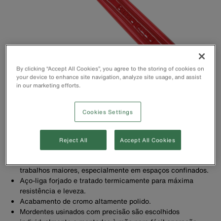
By clicking “Accept All Cookies”, you agree to the storing of cookies on
your device to enhance site navigation, analyze site usage, and assist
in our marketing efforts.
Cookies Settings
Reject All
Accept All Cookies
A capacidade extra permite usar uma chave pequena para
trabalhos maiores, especialmente em espaços confinados.
Aço-liga forjado e tratado termicamente para máxima
resistência e leveza.
Acabamento de cromo altamente polido.
Mordentes usinados com precisão são escolhidos