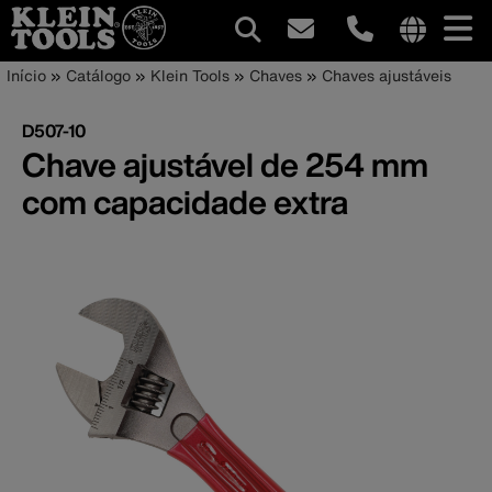
Navegação
Internationa
Trilha
Pular
Início
Catálogo
Klein Tools
Chaves
Chaves ajustáveis
site
para
principal
de
links
o
D507-10
menu
conteúdo
navegação
Chave ajustável de 254 mm
principal
com capacidade extra