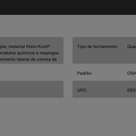
pla; material Klein-Kord®
Tipo de fechamento:
Quad
 produtos químicos e respingos
vimento lateral da correia de
Padrão:
OSH
UPC:
092