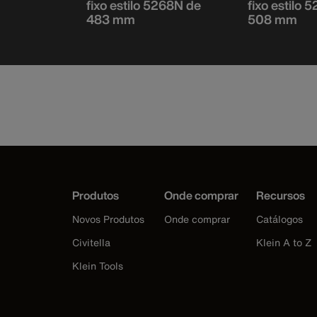
268N de
fixo estilo 5268N de
fixo estilo 
483 mm
508 mm
Produtos
Onde comprar
Recursos
Novos Produtos
Onde comprar
Catálogos
Civitella
Klein A to Z
Klein Tools