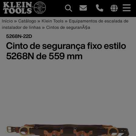
Navegação
Internationa
Trilha
Pular
Início
Catálogo
Klein Tools
Equipamentos de escalada de
site
para
instalador de linhas
Cintos de seguranÃ§a
principal
de
links
o
5268N-22D
menu
conteúdo
navegação
Cinto de segurança fixo estilo
principal
5268N de 559 mm