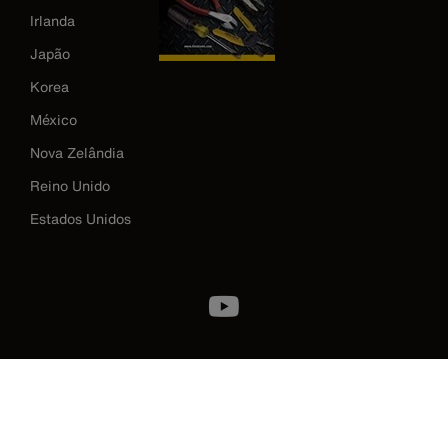
Irlanda
Japão
Korea
México
Nova Zelândia
Reino Unido
Estados Unidos
Image
Política de privacidade