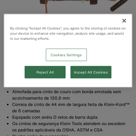
By clicking “Accept All Cookies”, you agree to the storing of cookies on
your device to enhance site navigation, analyze site usage, and assist
in our marketing efforts.
Cookies Settings
Reject All
Accept All Cookies
Suporte acolchoado para cinto Kord® Klein com duas abas
de bolso
Almofada para cinto de couro com borda enrolada sem
acolchoamento de 120,6 mm
Correia de cinto de 44 mm de largura feita de Klein-Kord™
de 6 camadas
Equipado com anéis D retos de barra dupla
Os cintos de segurança Klein Tools atendem ou excedem
os padrões aplicáveis da OSHA, ASTM e CSA