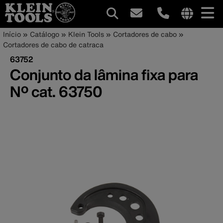
Navegação
Internationa
Trilha
Pular
Início
Catálogo
Klein Tools
Cortadores de cabo
site
para
Cortadores de cabo de catraca
principal
de
links
o
63752
menu
conteúdo
navegação
Conjunto da lâmina fixa para
principal
Nº cat. 63750