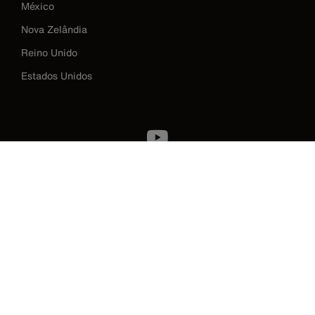
México
Nova Zelândia
Reino Unido
Estados Unidos
Image
Política de privacidade
Termos e condições
Contato
©2026 Klein Tools, Inc. • Todos os Direitos Reservados
CONTATO - TELEFONES