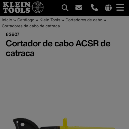
Navegação
Internationa
Trilha
Pular
Início
Catálogo
Klein Tools
Cortadores de cabo
site
para
Cortadores de cabo de catraca
principal
de
links
o
63607
menu
conteúdo
navegação
Cortador de cabo ACSR de
principal
catraca