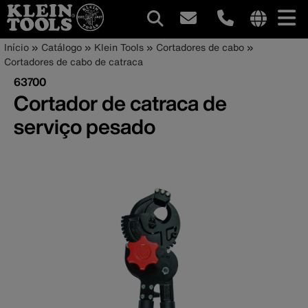
Navegação
Internationa
Trilha
Pular
Início
Catálogo
Klein Tools
Cortadores de cabo
site
para
Cortadores de cabo de catraca
principal
de
links
o
63700
menu
conteúdo
navegação
Cortador de catraca de
principal
serviço pesado