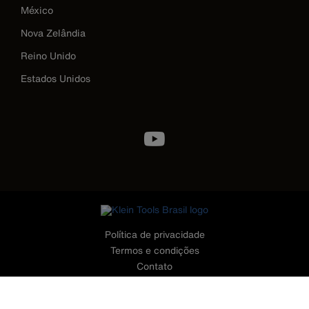
México
Nova Zelândia
Reino Unido
Estados Unidos
Image
Política de privacidade
Termos e condições
Contato
©2026 Klein Tools, Inc. • Todos os Direitos Reservados