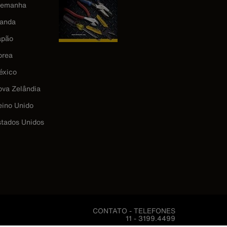
lemanha
landa
apão
orea
éxico
ova Zelândia
eino Unido
stados Unidos
CONTATO - TELEFONES
11 - 3199.4499