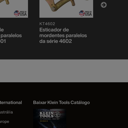
KT4602
KT4800
de
Esticador de
Esticador
paralelos
mordentes paralelos
mordentes
601
da série 4602
da série 
ternational
Baixar Klein Tools Catálogo
strália
urope