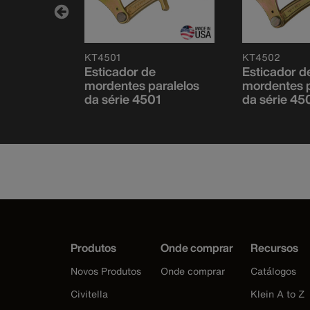
KT4501
KT4502
Esticador de
Esticador d
ralelos
mordentes paralelos
mordentes p
2
da série 4501
da série 45
Produtos
Onde comprar
Recursos
Novos Produtos
Onde comprar
Catálogos
Civitella
Klein A to Z