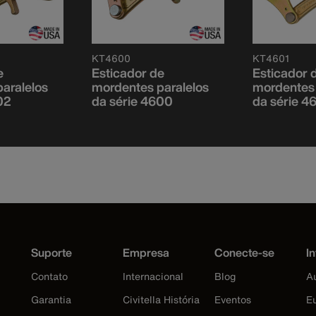
KT4600
KT4601
e
Esticador de
Esticador 
aralelos
mordentes paralelos
mordentes 
02
da série 4600
da série 4
Suporte
Empresa
Conecte-se
In
Contato
Internacional
Blog
Au
Garantia
Civitella História
Eventos
E