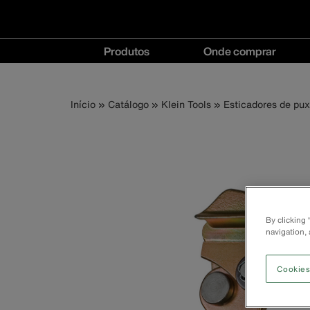
Navegação
Produtos
Onde comprar
principal
Produtos
Onde
menu
comprar
Trilha
Pular
Início
Catálogo
Klein Tools
Esticadores de pux
menu
para
o
de
conteúdo
principal
navegação
By clicking
navigation, 
Cookies