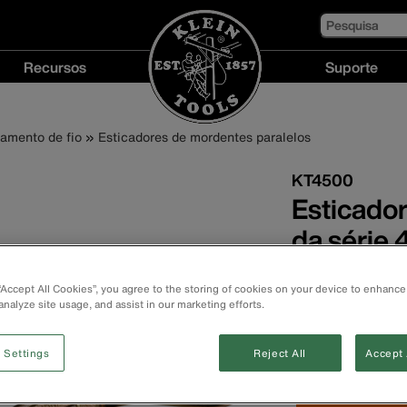
Pesquisa
Recursos
Suporte
Recursos
Suporte
menu
menu
amento de fio
Esticadores de mordentes paralelos
KT4500
Esticador
da série
Mordente redon
 “Accept All Cookies”, you agree to the storing of cookies on your device to enhance
Olhal grande no
analyze site usage, and assist in our marketing efforts.
ganchos de talh
 Settings
Reject All
Accept 
Pedido P