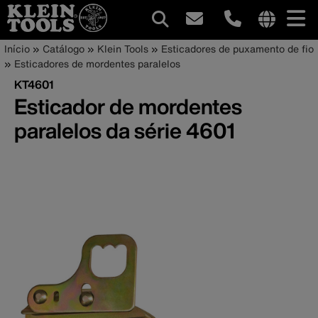
Navegação
Internationa
Trilha
Pular
Início
Catálogo
Klein Tools
Esticadores de puxamento de fio
site
para
Esticadores de mordentes paralelos
principal
de
links
o
KT4601
menu
conteúdo
navegação
Esticador de mordentes
principal
paralelos da série 4601