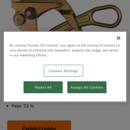
By clicking “Accept All Cookies”, you agree to the storing of cookies on
your device to enhance site navigation, analyze site usage, and assist
in our marketing efforts.
Cookies Settings
Mordente redondo.
Carga máxima de segurança de 10 000 lb. (4526 kg)
Cabo máximo de 0,800'' e cabo mínimo de 0,300''.
Reject All
Accept All Cookies
A Klein Tools oferece garantia contra defeitos de material
e mão de obra por toda a vida útil normal do produto.
Peso: 7,2 lb
Pedido Produto