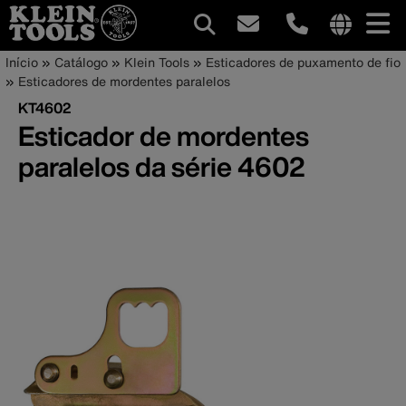
Navegação
Internationa
Trilha
Pular
Início
Catálogo
Klein Tools
Esticadores de puxamento de fio
site
para
Esticadores de mordentes paralelos
principal
de
links
o
KT4602
menu
conteúdo
navegação
Esticador de mordentes
principal
paralelos da série 4602