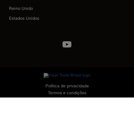
Reino Unido
Estados Unidos
Image
Política de privacidade
Termos e condições
Contato
©2026 Klein Tools, Inc. • Todos os Direitos Reservados
CONTATO - TELEFONES
11 - 3199.4499