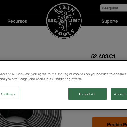
Pesquisa
Recursos
Suporte
Recursos
Suporte
menu
menu
52.A03.C1
Arame de
 “Accept All Cookies”, you agree to the storing of cookies on your device to enhance
Fornecido em bo
analyze site usage, and assist in our marketing efforts.
máquina de espi
Serve para a su
 Settings
Reject All
Accept 
de redes aéreas
Aço galvanizado
Pedido P