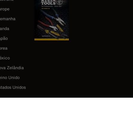
urope
lemanha
landa
apão
orea
éxico
ova Zelândia
eino Unido
stados Unidos