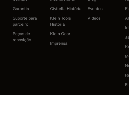
Garantia
Civitella História
Eventos
E
Suporte para
Klein Tools
Videos
A
parceiro
História
Ir
Peças de
Klein Gear
J
reposição
Imprensa
K
M
N
R
E