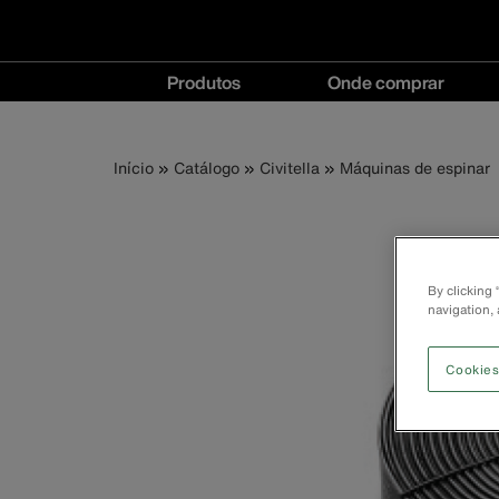
Navegação
Produtos
Onde comprar
principal
Produtos
Onde
menu
comprar
Trilha
Pular
Início
Catálogo
Civitella
Máquinas de espinar
menu
para
o
de
conteúdo
principal
navegação
By clicking
navigation, 
Cookies