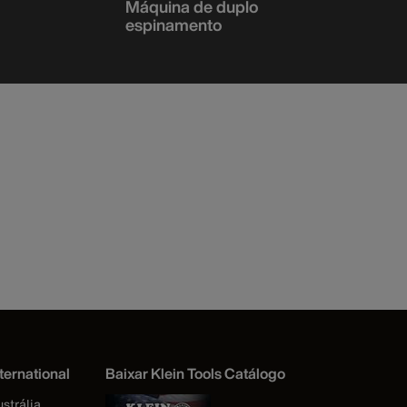
Máquina de duplo
Guia para
espinamento
ternational
Baixar Klein Tools Catálogo
strália