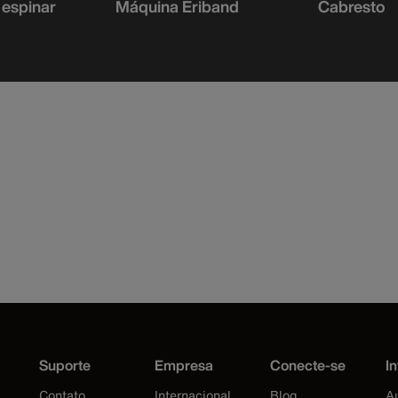
 espinar
Máquina Eriband
Cabresto
Suporte
Empresa
Conecte-se
In
Contato
Internacional
Blog
Au