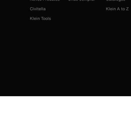
Civitella
Klein A to Z
Klein Tools