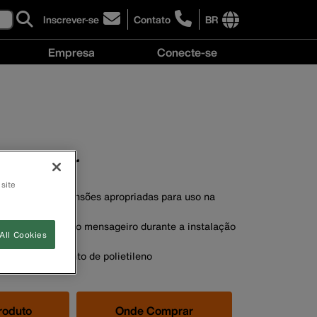
Inscrever-se
Contato
BR
click
click
to
to
International
Empresa
Conecte-se
sign-
learn
site
up
more
links
Empresa
Conecte-
for
about
menu
menu
se
our
contacting
menu
newsletter
Klein
Tools
Brasil
 espinar
 site
binas com dimensões apropriadas para uso na
nar.
stentação do cabo mensageiro durante a instalação
All Cookies
.
 com revestimento de polietileno
roduto
Onde Comprar