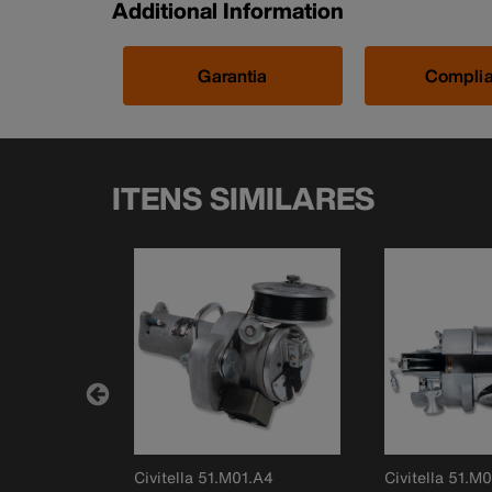
Additional Information
Garantia
Compli
ITENS SIMILARES
.A1
Civitella 51.M01.A4
Civitella 51.M0