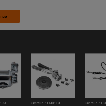
ance
1.A1
Civitella 51.M01.B1
Civitella 51.