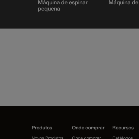
bo aéreo
Máquina de espinar
Máquina de
pequena
Produtos
Onde comprar
Recursos
Novos Produtos
Onde comprar
Catálogos