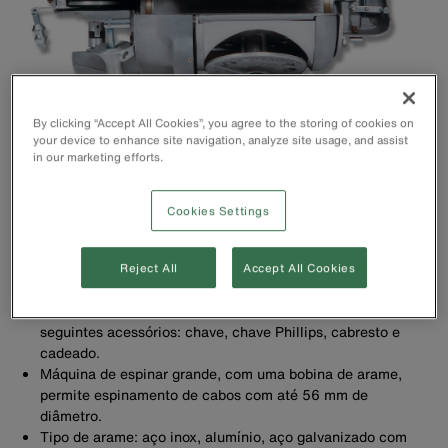
By clicking “Accept All Cookies”, you agree to the storing of cookies on
your device to enhance site navigation, analyze site usage, and assist
in our marketing efforts.
Cookies Settings
Reject All
Accept All Cookies
As máquinas de espinar são fornecidas acondicionadas em
uma resistente caixa de madeira, acompanhadas dos
seguintes acessórios: chave, chave Phillips, cabresto e
cadeado.
Máquina de espinar grande, com uma bobina de arame,
permite espinamento de cabos com até 56 mm de
diâmetro.
Tipo de arame: aço inox, alumínio, aço galvanizado com