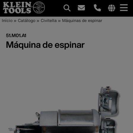
Navegação
Internationa
Trilha
Pular
Início
Catálogo
Civitella
Máquinas de espinar
site
para
principal
de
links
o
51.M01.A1
menu
conteúdo
navegação
Máquina de espinar
principal