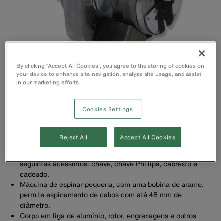
By clicking “Accept All Cookies”, you agree to the storing of cookies on
your device to enhance site navigation, analyze site usage, and assist
in our marketing efforts.
Cookies Settings
Reject All
Accept All Cookies
As máquinas de espinar são fornecidas acondicionadas em
uma resistente caixa de madeira, acompanhadas dos
seguintes acessórios: chave, chave Phillips, cabresto e
cadeado.
Máquina de espinar pequena, com uma bobina de arame,
permite espinamento de cabos com até 48 mm de
diâmetro.
Corpo em liga de alumínio, rotor, engrenagens e outros