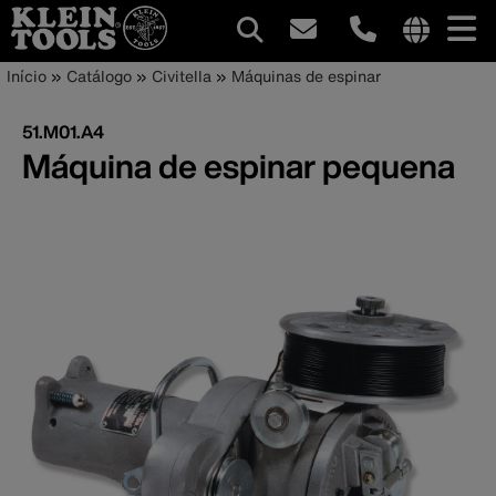
Navegação
Internationa
Trilha
Pular
Início
Catálogo
Civitella
Máquinas de espinar
site
para
principal
de
links
o
51.M01.A4
menu
conteúdo
navegação
Máquina de espinar pequena
principal