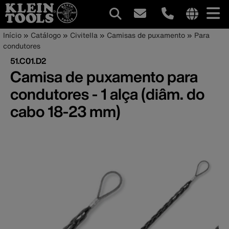
Navegação
Internationa
Trilha
Pular
Início
Catálogo
Civitella
Camisas de puxamento
Para
site
para
condutores
principal
de
links
o
51.C01.D2
menu
conteúdo
navegação
Camisa de puxamento para
principal
condutores - 1 alça (diâm. do
cabo 18-23 mm)