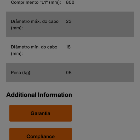
Comprimento ''L1'' (mm):
800
Diâmetro máx. do cabo
23
(mm):
Diâmetro mín. do cabo
18
(mm):
Peso (kg):
08
Additional Information
Garantia
Compliance