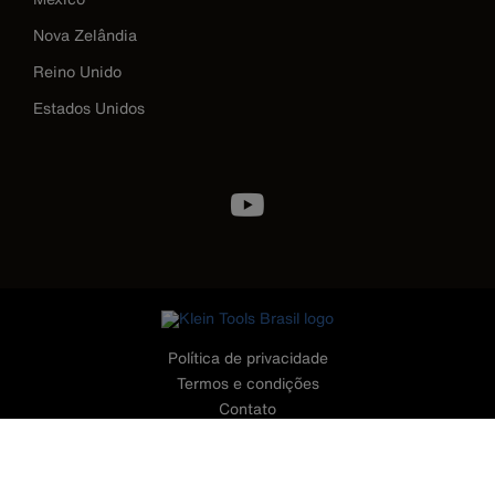
Nova Zelândia
Reino Unido
Estados Unidos
Image
Política de privacidade
Termos e condições
Contato
©2026 Klein Tools, Inc. • Todos os Direitos Reservados
CONTATO - TELEFONES