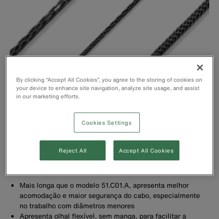
By clicking “Accept All Cookies”, you agree to the storing of cookies on
your device to enhance site navigation, analyze site usage, and assist
in our marketing efforts.
Cookies Settings
Reject All
Accept All Cookies
Mais longa que o modelo 51.C01.A, apresenta melhor
acomodação e maior segurança do cabo, especialmente
no trabalho com diâmetros menores
Apresenta olhal flexível, sem manga, para facilitar a