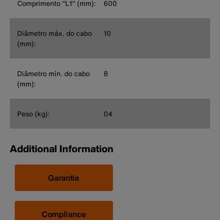
Comprimento ''L1'' (mm):
600
Diâmetro máx. do cabo
10
(mm):
Diâmetro mín. do cabo
8
(mm):
Peso (kg):
04
Additional Information
Garantia
Compliance