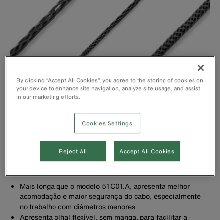
By clicking “Accept All Cookies”, you agree to the storing of cookies on
your device to enhance site navigation, analyze site usage, and assist
in our marketing efforts.
Cookies Settings
Reject All
Accept All Cookies
Mais longa que o modelo 51.C01.A, apresenta melhor
acomodação e maior segurança do cabo, especialmente
no trabalho com diâmetros menores
Apresenta olhal flexível, sem manga, para facilitar a