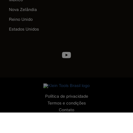
Nova Zelândia
Reino Unido
Estados Unidos
Image
Política de privacidade
Termos e condições
Contato
©2026 Klein Tools, Inc. • Todos os Direitos Reservados
CONTATO - TELEFONES