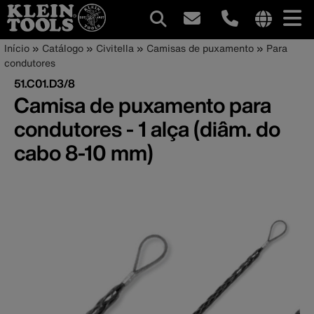
Navegação
Internationa
Trilha
Pular
Início
Catálogo
Civitella
Camisas de puxamento
Para
site
para
condutores
principal
de
links
o
51.C01.D3/8
menu
conteúdo
navegação
Camisa de puxamento para
principal
condutores - 1 alça (diâm. do
cabo 8-10 mm)