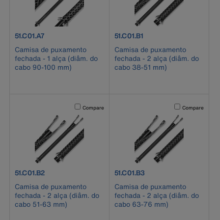
product number 51.C01.A7
product number 51.C01.B1
51.C01.A7
51.C01.B1
Camisa de puxamento
Camisa de puxamento
fechada - 1 alça (diâm. do
fechada - 2 alça (diâm. do
cabo 90-100 mm)
cabo 38-51 mm)
Activating this element will cause content on the page to b
Activating this el
Compare
Compare
product number 51.C01.B2
product number 51.C01.B3
51.C01.B2
51.C01.B3
Camisa de puxamento
Camisa de puxamento
fechada - 2 alça (diâm. do
fechada - 2 alça (diâm. do
cabo 51-63 mm)
cabo 63-76 mm)