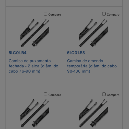
Activating this element will cause content on the page to b
Activating this el
Compare
Compare
product number 51.C01.B4
product number 51.C01.B5
51.C01.B4
51.C01.B5
Camisa de puxamento
Camisa de emenda
fechada - 2 alça (diâm. do
temporária (diâm. do cabo
cabo 76-90 mm)
90-100 mm)
Activating this element will cause content on the page to b
Activating this el
Compare
Compare