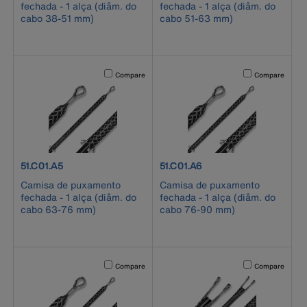
fechada - 1 alça (diâm. do
fechada - 1 alça (diâm. do
cabo 38-51 mm)
cabo 51-63 mm)
Activating this element will cause content on the page to b
Activating this el
Compare
Compare
product number 51.C01.A5
product number 51.C01.A6
51.C01.A5
51.C01.A6
Camisa de puxamento
Camisa de puxamento
fechada - 1 alça (diâm. do
fechada - 1 alça (diâm. do
cabo 63-76 mm)
cabo 76-90 mm)
Activating this element will cause content on the page to b
Activating this el
Compare
Compare