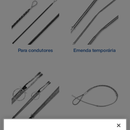
Para condutores
Emenda temporária
Cabo offshore
Cabos OPGW