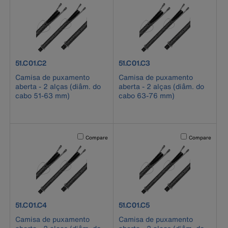
product number 51.C01.C2
product number 51.C01.C3
51.C01.C2
51.C01.C3
Camisa de puxamento
Camisa de puxamento
aberta - 2 alças (diâm. do
aberta - 2 alças (diâm. do
cabo 51-63 mm)
cabo 63-76 mm)
Activating this element will cause content on the page to b
Activating this el
Compare
Compare
product number 51.C01.C4
product number 51.C01.C5
51.C01.C4
51.C01.C5
Camisa de puxamento
Camisa de puxamento