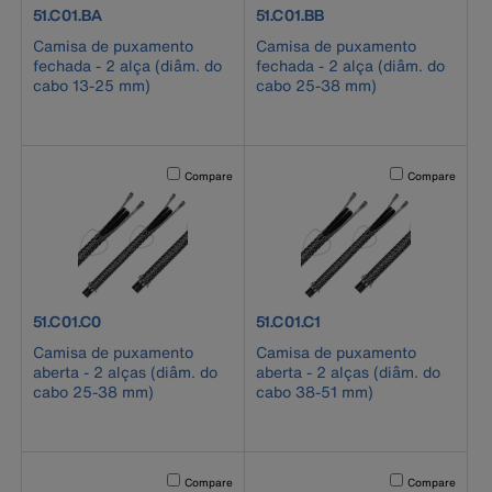
product number 51.C01.BA
product number 51.C01.BB
51.C01.BA
51.C01.BB
Camisa de puxamento
Camisa de puxamento
fechada - 2 alça (diâm. do
fechada - 2 alça (diâm. do
cabo 13-25 mm)
cabo 25-38 mm)
Activating this element will cause content on the page to b
Activating this el
Compare
Compare
product number 51.C01.C0
product number 51.C01.C1
51.C01.C0
51.C01.C1
Camisa de puxamento
Camisa de puxamento
aberta - 2 alças (diâm. do
aberta - 2 alças (diâm. do
cabo 25-38 mm)
cabo 38-51 mm)
Activating this element will cause content on the page to b
Activating this el
Compare
Compare