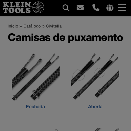
Navegação
Internationa
site
Trilha
Pular
Início
Catálogo
Civitella
principal
links
para
Camisas de puxamento
de
menu
o
conteúdo
navegação
principal
Fechada
Aberta