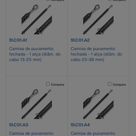
product number 51.C01.A1
product number 51.C01.A2
51.C01.A1
51.C01.A2
Camisa de puxamento
Camisa de puxamento
fechada - 1 alça (diâm. do
fechada - 1 alça (diâm. do
cabo 13-25 mm)
cabo 25-38 mm)
Activating this element will cause content on the page to b
Activating this el
Compare
Compare
product number 51.C01.A3
product number 51.C01.A4
51.C01.A3
51.C01.A4
Camisa de puxamento
Camisa de puxamento