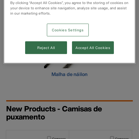
By clicking “Accept All Cookies”, you agree to the storing of cookies on
your device to enhance site navigation, analyze site usage, and assist
in our marketing efforts.
Cookies Settings
Reject All
Accept All Cookies
Malha de náilon
New Products - Camisas de
puxamento
Activating this element will cause content on the page to b
Activating this el
Compare
Compare