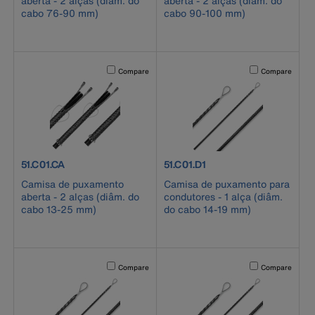
aberta - 2 alças (diâm. do
aberta - 2 alças (diâm. do
cabo 76-90 mm)
cabo 90-100 mm)
Activating this element will cause content on the page to b
Activating this el
Compare
Compare
product number 51.C01.CA
product number 51.C01.D1
51.C01.CA
51.C01.D1
Camisa de puxamento
Camisa de puxamento para
aberta - 2 alças (diâm. do
condutores - 1 alça (diâm.
cabo 13-25 mm)
do cabo 14-19 mm)
Activating this element will cause content on the page to b
Activating this el
Compare
Compare