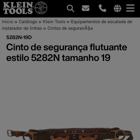
Navegação
Internationa
Trilha
Pular
Início
Catálogo
Klein Tools
Equipamentos de escalada de
site
para
instalador de linhas
Cintos de seguranÃ§a
principal
de
links
o
5282N-19D
menu
conteúdo
navegação
Cinto de segurança flutuante
principal
estilo 5282N tamanho 19