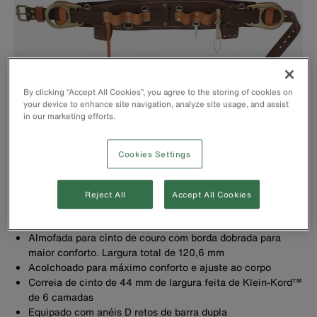
By clicking “Accept All Cookies”, you agree to the storing of cookies on
your device to enhance site navigation, analyze site usage, and assist
in our marketing efforts.
Cookies Settings
Reject All
Accept All Cookies
Suporte acolchoado para cinto Kord® Klein com duas abas
de bolso
Almofada para cinto de couro com borda dobrada para
maior conforto. Largura total de 120,6 mm
Acolchoado para máximo conforto e ajuste ao corpo
Correia de cinto de 44 mm de largura feita de Klein-Kord™
de 6 camadas
Equipado com anéis D retos de barra dupla