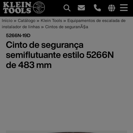
Navegação
Internationa
Trilha
Pular
Início
Catálogo
Klein Tools
Equipamentos de escalada de
site
para
instalador de linhas
Cintos de seguranÃ§a
principal
de
links
o
5266N-19D
menu
conteúdo
navegação
Cinto de segurança
principal
semiflutuante estilo 5266N
de 483 mm