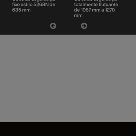
fixo estilo 5268N de
totalmente flutuante
635 mm
de 1067 mm a 1270
mm