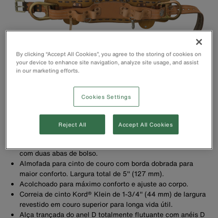
By clicking “Accept All Cookies”, you agree to the storing of cookies on
your device to enhance site navigation, analyze site usage, and assist
in our marketing efforts.
Cookies Settings
Reject All
Accept All Cookies
Suporte acolchoado para cinto de couro látego é costurado
com duas abas de bolso.
Almofada para cinto de couro com borda dobrada para
maior conforto. Largura total de 5'' (127 mm).
Acolchoado para máximo conforto e ajuste ao corpo.
Correia de cinto Kord® Klein de 1-3/4'' (44 mm) de largura
revestido em couro superior para longa vida útil.
Alça trançada do anel D totalmente flutuante com anéis D