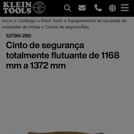
Navegação
Internationa
Trilha
Pular
Início
Catálogo
Klein Tools
Equipamentos de escalada de
site
para
instalador de linhas
Cintos de seguranÃ§a
principal
de
links
o
5278N-29D
menu
conteúdo
navegação
Cinto de segurança
principal
totalmente flutuante de 1168
mm a 1372 mm