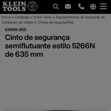
Navegação
Internationa
Trilha
Pular
Início
Catálogo
Klein Tools
Equipamentos de escalada de
site
para
instalador de linhas
Cintos de seguranÃ§a
principal
de
links
o
5266N-25D
menu
conteúdo
navegação
Cinto de segurança
principal
semiflutuante estilo 5266N
de 635 mm