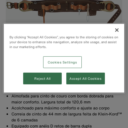
By clicking “Accept All Cookies”, you agree to the storing of cookies on
your device to enhance site navigation, analyze site usage, and assist
in our marketing efforts.
Cookies Settings
Reject All
Accept All Cookies
Suporte acolchoado para cinto Kord® Klein com duas abas
de bolso
Almofada para cinto de couro com borda dobrada para
maior conforto. Largura total de 120,6 mm
Acolchoado para máximo conforto e ajuste ao corpo
Correia de cinto de 44 mm de largura feita de Klein-Kord™
de 6 camadas
Equipado com anéis D retos de barra dupla