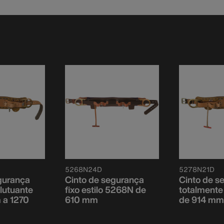
5268N24D
5278N21D
gurança
Cinto de segurança
Cinto de s
flutuante
fixo estilo 5268N de
totalmente
 a 1270
610 mm
de 914 mm