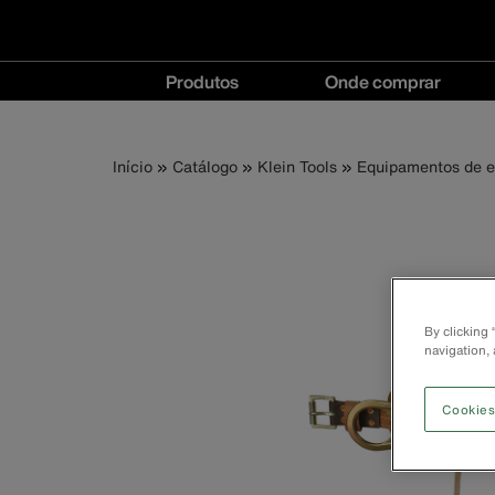
Navegação
Produtos
Onde comprar
principal
Produtos
Onde
menu
comprar
Trilha
Pular
Início
Catálogo
Klein Tools
Equipamentos de es
menu
para
o
de
conteúdo
principal
navegação
By clicking
navigation, 
Cookies