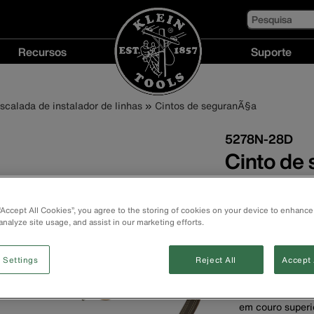
Pesquisa
Recursos
Suporte
Recursos
Suporte
menu
menu
calada de instalador de linhas
Cintos de seguranÃ§a
5278N-28D
Cinto de
flutuant
 “Accept All Cookies”, you agree to the storing of cookies on your device to enhance
Suporte acolcho
analyze site usage, and assist in our marketing efforts.
duas abas de bo
Almofada para c
 Settings
Reject All
Accept 
conforto. Largur
Acolchoado para
Correia de cinto
em couro superio