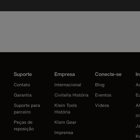
Suporte
Empresa
Conecte-se
In
Contato
Internacional
Blog
Au
Garantia
Civitella História
Eventos
E
Suporte para
Klein Tools
Videos
A
parceiro
História
Ir
Peças de
Klein Gear
J
reposição
Imprensa
K