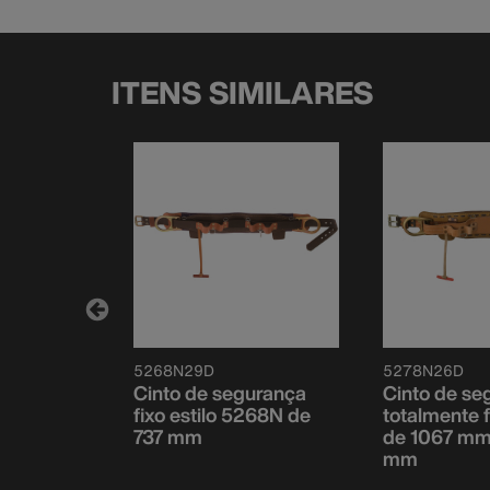
ITENS SIMILARES
5268N29D
5278N26D
urança
Cinto de segurança
Cinto de se
2N, 1118
fixo estilo 5268N de
totalmente 
mm
737 mm
de 1067 mm
mm