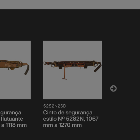
5282N26D
5266N23D
egurança
Cinto de segurança
Cinto de 
 flutuante
estilo Nº 5282N, 1067
semiflutua
 a 1118 mm
mm a 1270 mm
5266N d