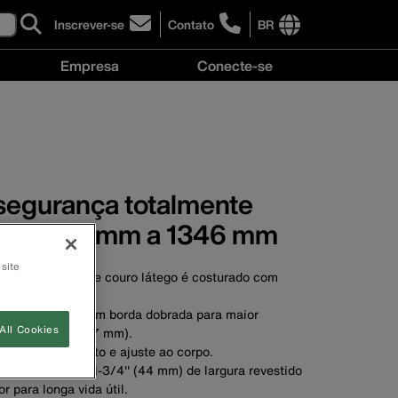
Inscrever-se
Contato
BR
click
click
to
to
International
Empresa
Conecte-se
sign-
learn
site
up
more
links
Empresa
Conecte-
for
about
menu
menu
se
our
contacting
menu
newsletter
Klein
Tools
Brasil
 segurança totalmente
e de 1143 mm a 1346 mm
 site
ado para cinto de couro látego é costurado com
lso.
into de couro com borda dobrada para maior
All Cookies
a total de 5'' (127 mm).
 máximo conforto e ajuste ao corpo.
 Kord® Klein de 1-3/4'' (44 mm) de largura revestido
r para longa vida útil.