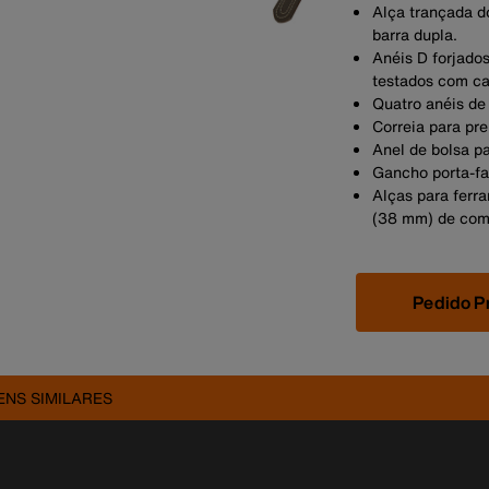
Alça trançada d
barra dupla.
Anéis D forjado
testados com ca
Quatro anéis de
Correia para pren
Anel de bolsa pa
Gancho porta-fa
Alças para ferra
(38 mm) de com
Pedido P
ENS SIMILARES