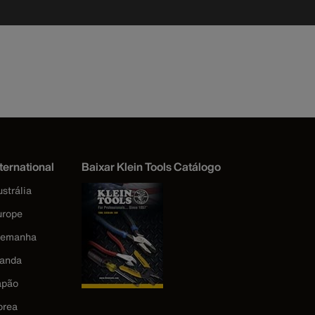
ternational
Baixar Klein Tools Catálogo
strália
urope
lemanha
landa
apão
orea