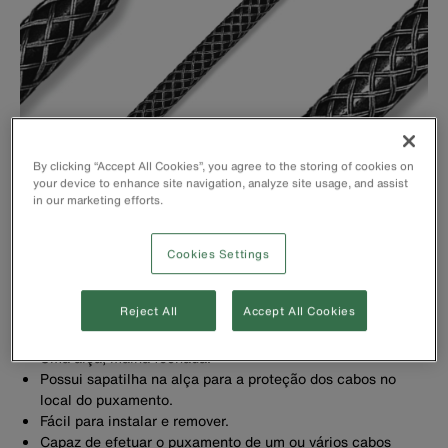
By clicking “Accept All Cookies”, you agree to the storing of cookies on
your device to enhance site navigation, analyze site usage, and assist
in our marketing efforts.
Cookies Settings
Reject All
Accept All Cookies
Uma alça, malha fechada.
Possui sapatilha na alça para a proteção dos cabos no
local do puxamento.
Fácil para instalar e remover.
Capaz de efetuar o puxamento de um ou vários cabos