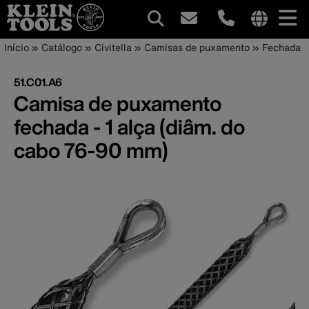
Navegação
Internationa
Trilha
Pular
Início
Catálogo
Civitella
Camisas de puxamento
Fechada
site
para
principal
de
links
o
51.C01.A6
menu
conteúdo
navegação
Camisa de puxamento
principal
fechada - 1 alça (diâm. do
cabo 76-90 mm)