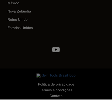
México
Nova Zelândia
Reino Unido
Estados Unidos
Image
Política de privacidade
Termos e condições
Contato
©2026 Klein Tools, Inc. • Todos os Direitos Reservados