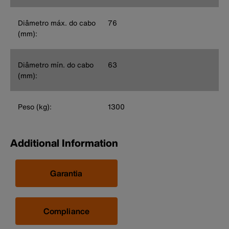
Diâmetro máx. do cabo
76
(mm):
Diâmetro mín. do cabo
63
(mm):
Peso (kg):
1300
Additional Information
Garantia
Compliance