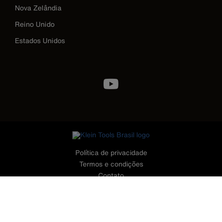
Nova Zelândia
Reino Unido
Estados Unidos
Image
Política de privacidade
Termos e condições
Contato
©2026 Klein Tools, Inc. • Todos os Direitos Reservados
CONTATO - TELEFONES
11 - 3199.4499