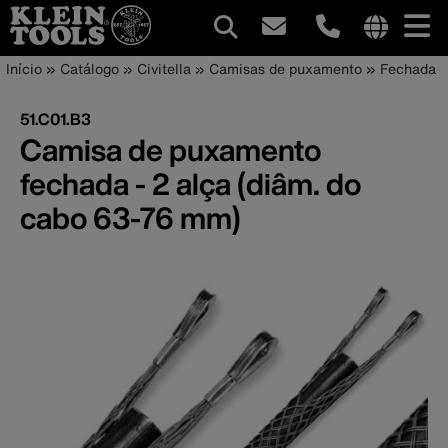
Navegação
Internationa
Trilha
Pular
Início
Catálogo
Civitella
Camisas de puxamento
Fechada
site
para
principal
de
links
o
51.C01.B3
menu
conteúdo
navegação
Camisa de puxamento
principal
fechada - 2 alça (diâm. do
cabo 63-76 mm)