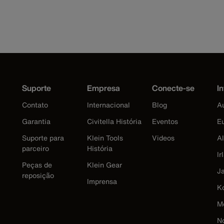
Suporte
Empresa
Conecte-se
In
Contato
Internacional
Blog
Au
Garantia
Civitella História
Eventos
E
Suporte para
Klein Tools
Videos
A
parceiro
História
Ir
Peças de
Klein Gear
J
reposição
Imprensa
K
M
N