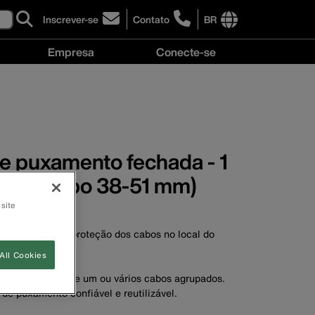
Inscrever-se
Contato
BR
click
click
to
to
International
Empresa
Conecte-se
sign-
learn
site
up
more
links
Empresa
Conecte-
for
about
menu
menu
se
our
contacting
menu
newsletter
Klein
Tools
Brasil
e puxamento fechada - 1
m. do cabo 38-51 mm)
 site
 fechada.
 na alça para a proteção dos cabos no local do
All Cookies
ar e remover.
r o puxamento de um ou vários cabos agrupados.
de puxamento confiável e reutilizável.