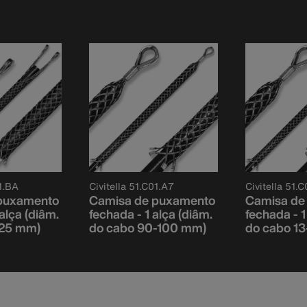
01.BA
Civitella 51.C01.A7
Civitella 51.C
puxamento
Camisa de puxamento
Camisa de
alça (diâm.
fechada - 1 alça (diâm.
fechada - 1
-25 mm)
do cabo 90-100 mm)
do cabo 1