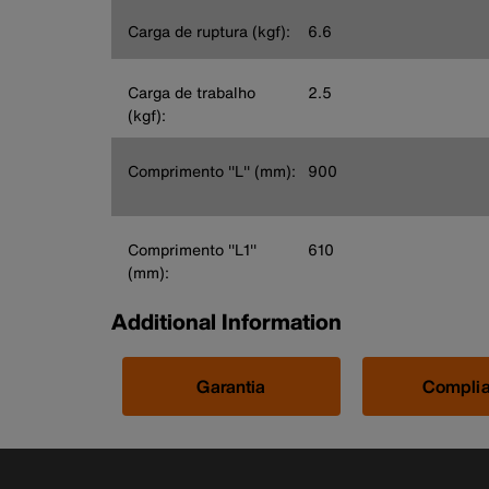
Carga de ruptura (kgf):
6.6
Carga de trabalho
2.5
(kgf):
Comprimento ''L'' (mm):
900
Comprimento ''L1''
610
(mm):
Additional Information
Garantia
Compli