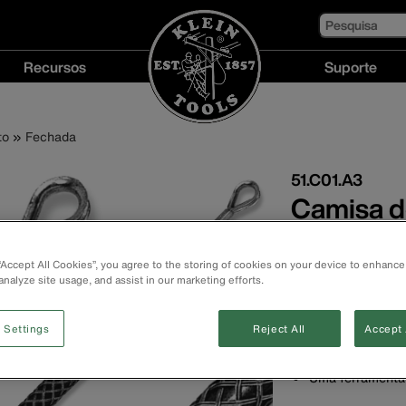
Pesquisa
Recursos
Suporte
Recursos
Suporte
menu
menu
to
Fechada
51.C01.A3
Camisa d
alça (diâ
 “Accept All Cookies”, you agree to the storing of cookies on your device to enhance
analyze site usage, and assist in our marketing efforts.
Uma alça, malha
Possui sapatilha
puxamento.
 Settings
Reject All
Accept 
Fácil para instal
Capaz de efetua
Uma ferramenta 