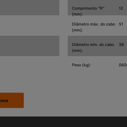
Comprimento ''R''
12
(mm):
Diâmetro máx. do cabo
51
(mm):
Diâmetro mín. do cabo
38
(mm):
Peso (kg):
060
ance