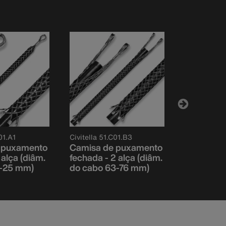
01.A1
Civitella 51.C01.B3
Civitella 51
 puxamento
Camisa de puxamento
Camisa d
 alça (diâm.
fechada - 2 alça (diâm.
fechada - 
3-25 mm)
do cabo 63-76 mm)
do cabo 