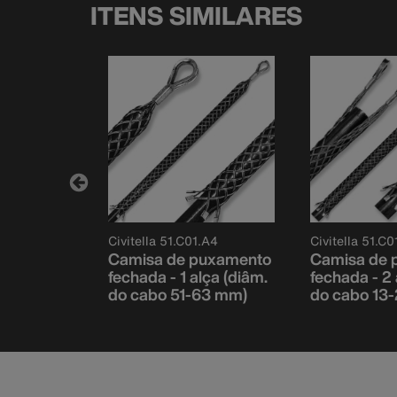
ITENS SIMILARES
.B4
Civitella 51.C01.A4
Civitella 51.C
puxamento
Camisa de puxamento
Camisa de 
lça (diâm.
fechada - 1 alça (diâm.
fechada - 2 
90 mm)
do cabo 51-63 mm)
do cabo 13