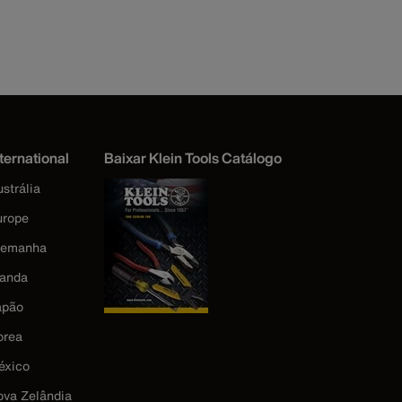
ternational
Baixar Klein Tools Catálogo
strália
urope
lemanha
landa
apão
orea
éxico
ova Zelândia