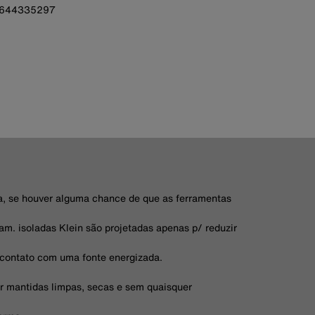
644335297
ma, se houver alguma chance de que as ferramentas
am. isoladas Klein são projetadas apenas p/ reduzir
 contato com uma fonte energizada.
er mantidas limpas, secas e sem quaisquer