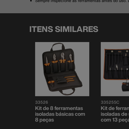
Sempre inspecione as ferramentas antes do uso. D
ITENS SIMILARES
33526
33525SC
Kit de 8 ferramentas
Kit de ferr
isoladas básicas com
isoladas de 
8 peças
com 13 peç