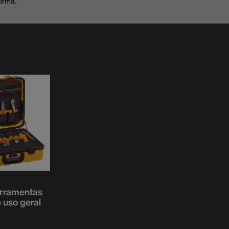
orma.
ferramentas
 uso geral