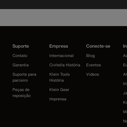
Suporte
Empresa
Conecte-se
In
Contato
Internacional
Blog
Au
Garantia
Civitella História
Eventos
E
Suporte para
Klein Tools
Videos
A
parceiro
História
Ir
Peças de
Klein Gear
J
reposição
Imprensa
K
M
N