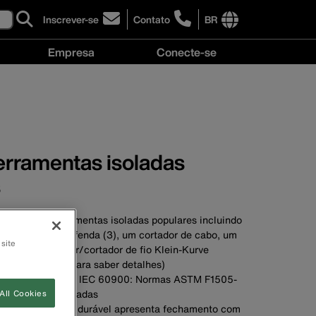
Inscrever-se
Contato
BR
click
click
to
to
International
Empresa
Conecte-se
sign-
learn
site
up
more
links
Empresa
Conecte-
for
about
menu
menu
se
our
contacting
menu
newsletter
Klein
Tools
Brasil
ferramentas isoladas
s
to de oito ferramentas isoladas populares incluindo
s (3), chaves de fenda (3), um cortador de cabo, um
 site
 e um descascador/cortador de fio Klein-Kurve
 de ferramentas para saber detalhes)
edem os padrões IEC 60900: Normas ASTM F1505-
 ferramentas isoladas
All Cookies
n preto altamente durável apresenta fechamento com