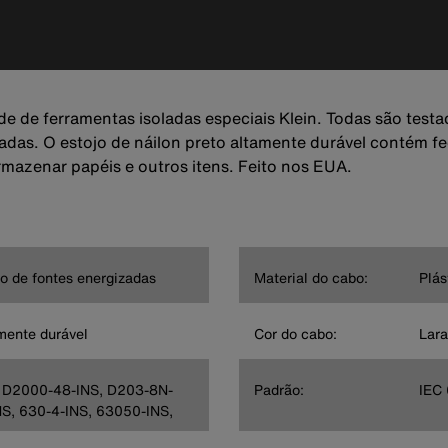
e de ferramentas isoladas especiais Klein. Todas são test
das. O estojo de náilon preto altamente durável contém f
rmazenar papéis e outros itens. Feito nos EUA.
o de fontes energizadas
Material do cabo:
Plás
amente durável
Cor do cabo:
Lara
 D2000-48-INS, D203-8N-
Padrão:
IEC
NS, 630-4-INS, 63050-INS,