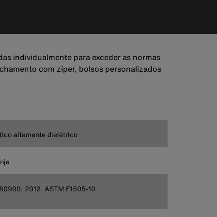
adas individualmente para exceder as normas
echamento com zíper, bolsos personalizados
tico altamente dielétrico
nja
 60900: 2012, ASTM F1505-10