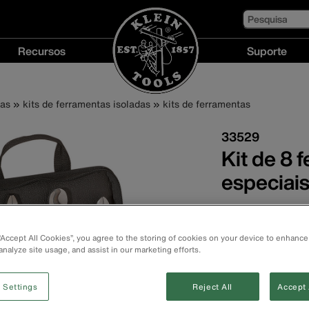
Pesquisa
Recursos
Suporte
Recursos
Suporte
menu
menu
das
kits de ferramentas isoladas
kits de ferramentas
33529
Kit de 8 
especiai
Conjunto compac
alicates variado
 “Accept All Cookies”, you agree to the storing of cookies on your device to enhance
cortador de fio
analyze site usage, and assist in our marketing efforts.
(consulte listas
Atendem ou exc
10 de 2012 para
 Settings
Reject All
Accept 
Estojo de náilo