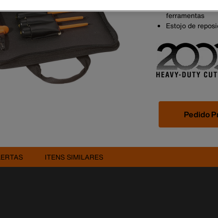
zíper, alças de 
ferramentas
Estojo de reposi
Pedido P
LERTAS
ITENS SIMILARES