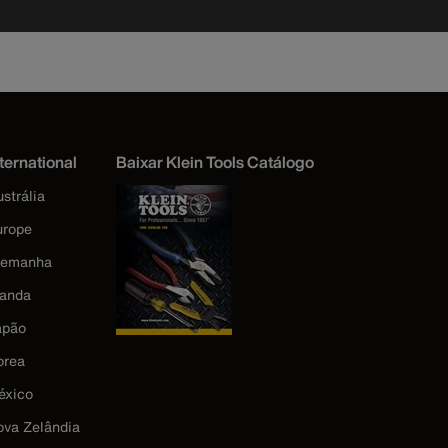
ternational
Baixar Klein Tools Catálogo
strália
urope
lemanha
landa
apão
orea
éxico
ova Zelândia