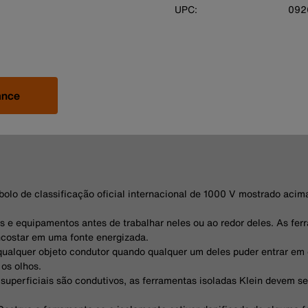
UPC:
092
ance
olo de classificação oficial internacional de 1000 V mostrado aci
s e equipamentos antes de trabalhar neles ou ao redor deles. As ferr
ncostar em uma fonte energizada.
qualquer objeto condutor quando qualquer um deles puder entrar em
os olhos.
superficiais são condutivos, as ferramentas isoladas Klein devem s