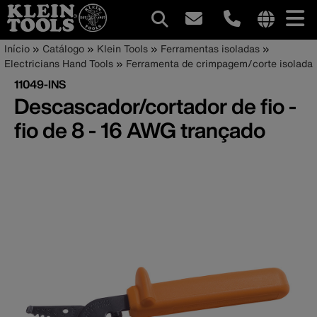
Navegação
Internationa
Trilha
Pular
Início
Catálogo
Klein Tools
Ferramentas isoladas
site
para
Electricians Hand Tools
Ferramenta de crimpagem/corte isolada
principal
de
links
o
11049-INS
menu
conteúdo
navegação
Descascador/cortador de fio -
principal
fio de 8 - 16 AWG trançado