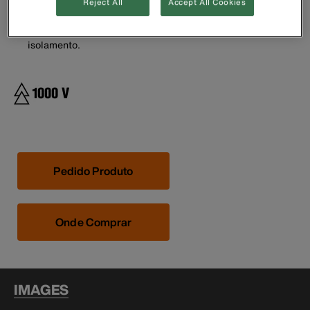
Bico estreito ajusta-se a lugares apertados.
Reject All
Accept All Cookies
Aço-mola temperado com furos de descascamento de fio
retificados com precisão para fácil remoção do
isolamento.
Pedido Produto
Onde Comprar
IMAGES