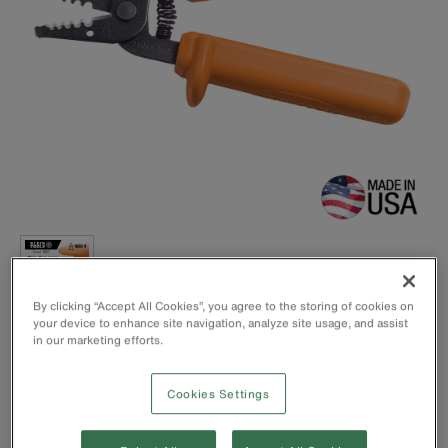
By clicking “Accept All Cookies”, you agree to the storing of cookies on
your device to enhance site navigation, analyze site usage, and assist
in our marketing efforts.
Dielétrico testado individualmente.
Mede, corta, descasca e enrola fios.
Mola para abertura automática.
Cookies Settings
Ferramenta de corte e descascamento de fio compacta e
leve.