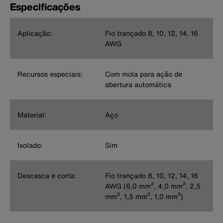
Especificações
Aplicação:
Fio trançado 8, 10, 12, 14, 16
AWG
Recursos especiais:
Com mola para ação de
abertura automática
Material:
Aço
Isolado:
Sim
Descasca e corta:
Fio trançado 8, 10, 12, 14, 16
AWG (6,0 mm², 4,0 mm², 2,5
mm², 1,5 mm², 1,0 mm²)