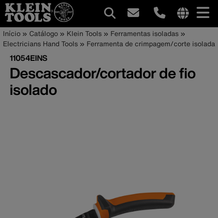
Navegação
Internationa
Trilha
Pular
Início
Catálogo
Klein Tools
Ferramentas isoladas
site
para
Electricians Hand Tools
Ferramenta de crimpagem/corte isolada
principal
de
links
o
11054EINS
menu
conteúdo
navegação
Descascador/cortador de fio
principal
isolado