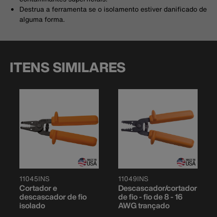
Destrua a ferramenta se o isolamento estiver danificado de
alguma forma.
ITENS SIMILARES
11045INS
11049INS
Cortador e
Descascador/cortador
descascador de fio
de fio - fio de 8 - 16
isolado
AWG trançado