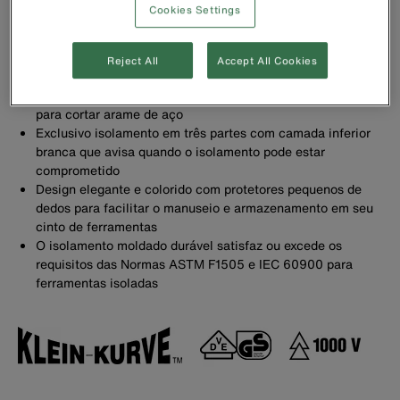
Possui certificação VDE
Cookies Settings
Corta, descasca, enrola e mede fios sólidos e fios
trançados
Mola para abertura automática. Bico serrilhado para
Reject All
Accept All Cookies
facilmente dobrar, formar e puxar o fio
Corta de forma precisa parafusos 6-32 e 8-32. Não use
para cortar arame de aço
Exclusivo isolamento em três partes com camada inferior
branca que avisa quando o isolamento pode estar
comprometido
Design elegante e colorido com protetores pequenos de
dedos para facilitar o manuseio e armazenamento em seu
cinto de ferramentas
O isolamento moldado durável satisfaz ou excede os
requisitos das Normas ASTM F1505 e IEC 60900 para
ferramentas isoladas