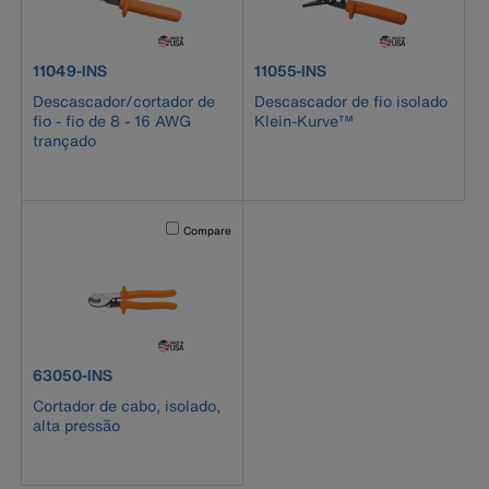
product number 11049-INS
product number 11055-INS
11049-INS
11055-INS
Descascador/cortador de
Descascador de fio isolado
fio - fio de 8 - 16 AWG
Klein-Kurve™
trançado
Activating this element will cause content on the page to b
Compare
product number 63050-INS
63050-INS
Cortador de cabo, isolado,
alta pressão