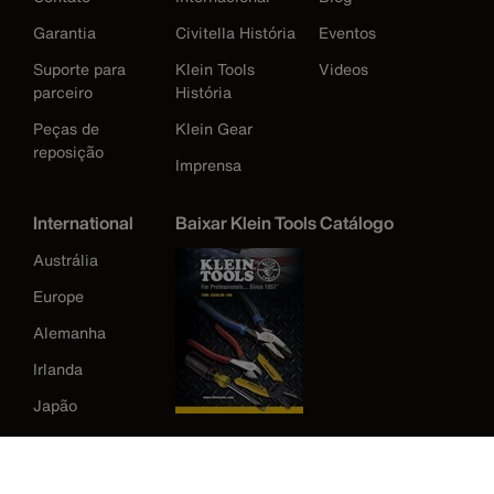
Garantia
Civitella História
Eventos
Suporte para
Klein Tools
Videos
parceiro
História
Peças de
Klein Gear
reposição
Imprensa
International
Baixar Klein Tools Catálogo
Austrália
Europe
Alemanha
Irlanda
Japão
Korea
México